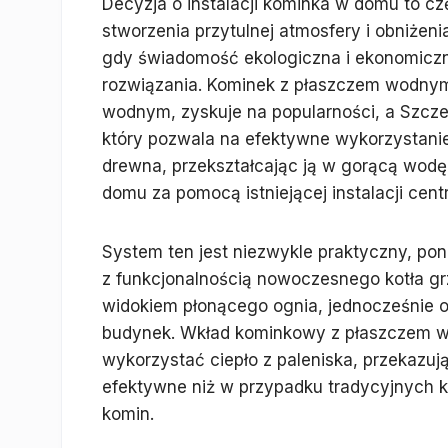
Decyzja o instalacji kominka w domu to cz
stworzenia przytulnej atmosfery i obniżen
gdy świadomość ekologiczna i ekonomiczn
rozwiązania. Kominek z płaszczem wodnym
wodnym, zyskuje na popularności, a Szczec
który pozwala na efektywne wykorzystanie 
drewna, przekształcając ją w gorącą wod
domu za pomocą istniejącej instalacji cen
System ten jest niezwykle praktyczny, po
z funkcjonalnością nowoczesnego kotła g
widokiem płonącego ognia, jednocześnie o
budynek. Wkład kominkowy z płaszczem w
wykorzystać ciepło z paleniska, przekazuj
efektywne niż w przypadku tradycyjnych k
komin.