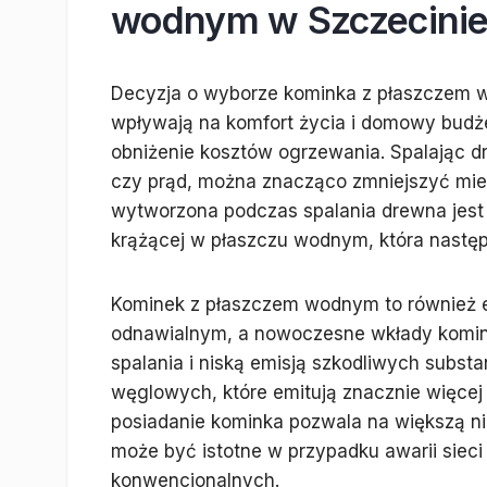
wodnym w Szczecini
Decyzja o wyborze kominka z płaszczem w
wpływają na komfort życia i domowy budże
obniżenie kosztów ogrzewania. Spalając d
czy prąd, można znacząco zmniejszyć mies
wytworzona podczas spalania drewna jes
krążącej w płaszczu wodnym, która następ
Kominek z płaszczem wodnym to również e
odnawialnym, a nowoczesne wkłady komin
spalania i niską emisją szkodliwych substa
węglowych, które emitują znacznie więcej
posiadanie kominka pozwala na większą n
może być istotne w przypadku awarii siec
konwencjonalnych.