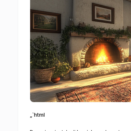
„`html