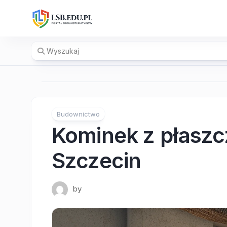
Skip
to
content
Budownictwo
Kominek z płas
Szczecin
by