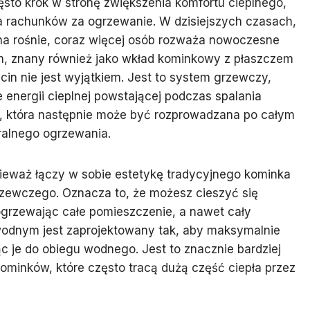
ęsto krok w stronę zwiększenia komfortu cieplnego,
ia rachunków za ogrzewanie. W dzisiejszych czasach,
a rośnie, coraz więcej osób rozważa nowoczesne
, znany również jako wkład kominkowy z płaszczem
in nie jest wyjątkiem. Jest to system grzewczy,
energii cieplnej powstającej podczas spalania
ę, która następnie może być rozprowadzana po całym
tralnego ogrzewania.
nieważ łączy w sobie estetykę tradycyjnego kominka
rzewczego. Oznacza to, że możesz cieszyć się
grzewając całe pomieszczenie, a nawet cały
odnym jest zaprojektowany tak, aby maksymalnie
ąc je do obiegu wodnego. Jest to znacznie bardziej
ominków, które często tracą dużą część ciepła przez