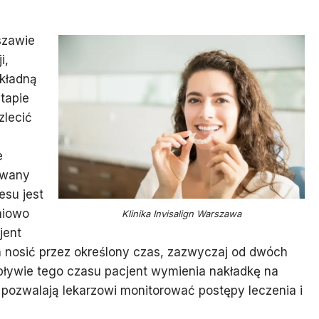
szawie
i,
okładną
tapie
zlecić
e
owany
esu jest
niowo
Klinika Invisalign Warszawa
jent
n nosić przez określony czas, zazwyczaj od dwóch
upływie tego czasu pacjent wymienia nakładkę na
e pozwalają lekarzowi monitorować postępy leczenia i