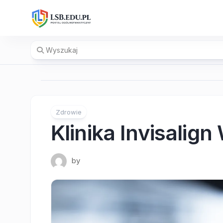
Skip
to
content
Zdrowie
Klinika Invisalig
by