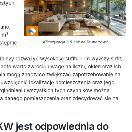
ostych
iano,
0 m²
Klimatyzacja 3,5 KW na ile metrów?
stępnie
ależy rozważyć wysokość sufitu – im wyższy sufit,
nadto warto zwrócić uwagę na liczbę okien oraz ich
enia mogą znacząco zwiększać zapotrzebowanie na
uwzględnić lokalizację pomieszczenia oraz jego
względnieniu wszystkich tych czynników można
a danego pomieszczenia oraz zdecydować się na
 KW jest odpowiednia do