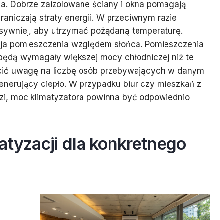
nia. Dobrze zaizolowane ściany i okna pomagają
aniczają straty energii. W przeciwnym razie
nsywniej, aby utrzymać pożądaną temperaturę.
cja pomieszczenia względem słońca. Pomieszczenia
będą wymagały większej mocy chłodniczej niż te
cić uwagę na liczbę osób przebywających w danym
enerujący ciepło. W przypadku biur czy mieszkań z
udzi, moc klimatyzatora powinna być odpowiednio
atyzacji dla konkretnego