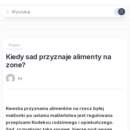
Skip
to
content
Prawo
Kiedy sad przyznaje alimenty na
zone?
by
Kwestia przyznania alimentów na rzecz byłej
małżonki po ustaniu małżeństwa jest regulowana
przepisami Kodeksu rodzinnego i opiekuńczego.
Sąd, rozpatrując taką sprawę, bierze pod uwagę