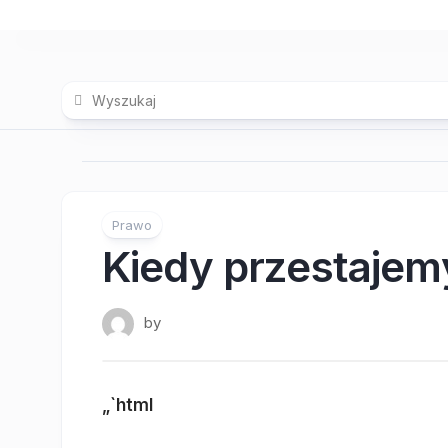
Skip
to
content
Prawo
Kiedy przestajemy
by
„`html