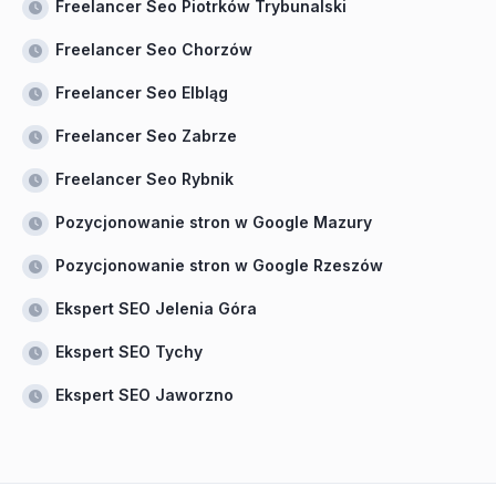
Freelancer Seo Piotrków Trybunalski
Freelancer Seo Chorzów
Freelancer Seo Elbląg
Freelancer Seo Zabrze
Freelancer Seo Rybnik
Pozycjonowanie stron w Google Mazury
Pozycjonowanie stron w Google Rzeszów
Ekspert SEO Jelenia Góra
Ekspert SEO Tychy
Ekspert SEO Jaworzno