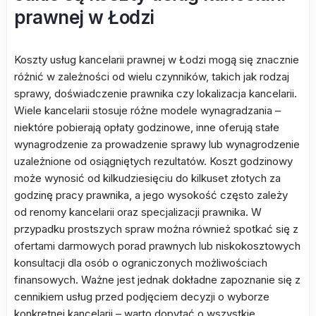
prawnej w Łodzi
Koszty usług kancelarii prawnej w Łodzi mogą się znacznie
różnić w zależności od wielu czynników, takich jak rodzaj
sprawy, doświadczenie prawnika czy lokalizacja kancelarii.
Wiele kancelarii stosuje różne modele wynagradzania –
niektóre pobierają opłaty godzinowe, inne oferują stałe
wynagrodzenie za prowadzenie sprawy lub wynagrodzenie
uzależnione od osiągniętych rezultatów. Koszt godzinowy
może wynosić od kilkudziesięciu do kilkuset złotych za
godzinę pracy prawnika, a jego wysokość często zależy
od renomy kancelarii oraz specjalizacji prawnika. W
przypadku prostszych spraw można również spotkać się z
ofertami darmowych porad prawnych lub niskokosztowych
konsultacji dla osób o ograniczonych możliwościach
finansowych. Ważne jest jednak dokładne zapoznanie się z
cennikiem usług przed podjęciem decyzji o wyborze
konkretnej kancelarii – warto dopytać o wszystkie