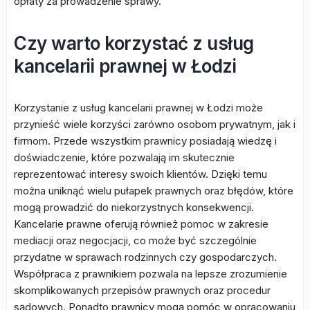
opłaty za prowadzenie sprawy.
Czy warto korzystać z usług
kancelarii prawnej w Łodzi
Korzystanie z usług kancelarii prawnej w Łodzi może
przynieść wiele korzyści zarówno osobom prywatnym, jak i
firmom. Przede wszystkim prawnicy posiadają wiedzę i
doświadczenie, które pozwalają im skutecznie
reprezentować interesy swoich klientów. Dzięki temu
można uniknąć wielu pułapek prawnych oraz błędów, które
mogą prowadzić do niekorzystnych konsekwencji.
Kancelarie prawne oferują również pomoc w zakresie
mediacji oraz negocjacji, co może być szczególnie
przydatne w sprawach rodzinnych czy gospodarczych.
Współpraca z prawnikiem pozwala na lepsze zrozumienie
skomplikowanych przepisów prawnych oraz procedur
sądowych. Ponadto prawnicy mogą pomóc w opracowaniu