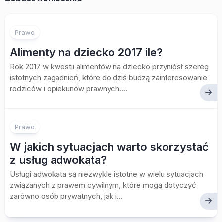
Prawo
Alimenty na dziecko 2017 ile?
Rok 2017 w kwestii alimentów na dziecko przyniósł szereg
istotnych zagadnień, które do dziś budzą zainteresowanie
rodziców i opiekunów prawnych....
Prawo
W jakich sytuacjach warto skorzystać
z usług adwokata?
Usługi adwokata są niezwykle istotne w wielu sytuacjach
związanych z prawem cywilnym, które mogą dotyczyć
zarówno osób prywatnych, jak i...