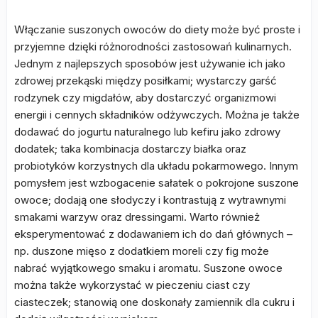
Włączanie suszonych owoców do diety może być proste i
przyjemne dzięki różnorodności zastosowań kulinarnych.
Jednym z najlepszych sposobów jest używanie ich jako
zdrowej przekąski między posiłkami; wystarczy garść
rodzynek czy migdałów, aby dostarczyć organizmowi
energii i cennych składników odżywczych. Można je także
dodawać do jogurtu naturalnego lub kefiru jako zdrowy
dodatek; taka kombinacja dostarczy białka oraz
probiotyków korzystnych dla układu pokarmowego. Innym
pomysłem jest wzbogacenie sałatek o pokrojone suszone
owoce; dodają one słodyczy i kontrastują z wytrawnymi
smakami warzyw oraz dressingami. Warto również
eksperymentować z dodawaniem ich do dań głównych –
np. duszone mięso z dodatkiem moreli czy fig może
nabrać wyjątkowego smaku i aromatu. Suszone owoce
można także wykorzystać w pieczeniu ciast czy
ciasteczek; stanowią one doskonały zamiennik dla cukru i