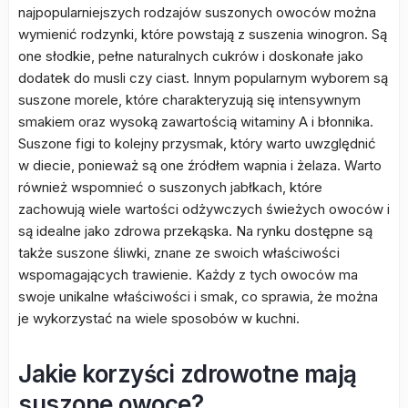
najpopularniejszych rodzajów suszonych owoców można
wymienić rodzynki, które powstają z suszenia winogron. Są
one słodkie, pełne naturalnych cukrów i doskonałe jako
dodatek do musli czy ciast. Innym popularnym wyborem są
suszone morele, które charakteryzują się intensywnym
smakiem oraz wysoką zawartością witaminy A i błonnika.
Suszone figi to kolejny przysmak, który warto uwzględnić
w diecie, ponieważ są one źródłem wapnia i żelaza. Warto
również wspomnieć o suszonych jabłkach, które
zachowują wiele wartości odżywczych świeżych owoców i
są idealne jako zdrowa przekąska. Na rynku dostępne są
także suszone śliwki, znane ze swoich właściwości
wspomagających trawienie. Każdy z tych owoców ma
swoje unikalne właściwości i smak, co sprawia, że można
je wykorzystać na wiele sposobów w kuchni.
Jakie korzyści zdrowotne mają
suszone owoce?