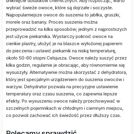
uniknięcie dodatków chemicznych. Aby rozpocząć, warto
wybrać świeże owoce, które są dojrzałe i soczyste.
Najpopularniejsze owoce do suszenia to jabłka, gruszki,
morele oraz banany. Proces suszenia można
przeprowadzić na kilka sposobów; jednym z najprostszych
jest użycie piekarnika. Wystarczy pokroić owoce na
cienkie plastry, ułożyć je na blaszce wyłożonej papierem
do pieczenia i ustawić piekarnik na niską temperaturę,
około 50-60 stopni Celsjusza. Owoce należy suszyć przez
kilka godzin, regularnie je obracając, aby równomiernie się
wysuszyły. Alternatywnie można skorzystać z dehydratora,
który jest specjalnym urządzeniem do suszenia owoców i
warzyw. Dehydrator pozwala na precyzyjne ustawienie
temperatury oraz czasu suszenia, co zapewnia lepsze
efekty. Po wysuszeniu owoce należy przechowywać w
szczelnych pojemnikach w chłodnym i ciemnym miejscu,
co pozwoli zachować ich świeżość przez dłuższy czas.
Polecamy sprawdzić