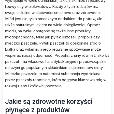
występuje w wielu odmianach, takich jak miód rzepakowy,
lipowy czy wielokwiatowy. Każdy z tych rodzajów ma
swoje unikalne właściwości smakowe oraz zdrowotne.
Miód jest nie tylko smacznym dodatkiem do potraw, ale
także naturalnym lekiem na wiele dolegliwości. Oprócz
miodu, na rynku dostępne są także inne produkty
miodopochodne, takie jak pyłek pszczeli, propolis czy
mleczko pszczele. Pyłek pszczeli to doskonałe źródło
białka oraz witamin, a jego regularne spożywanie może
wspierać naszą odporność. Propolis, znany również jako kit
pszczeli, ma właściwości antybakteryjne i przeciwzapalne,
co czyni go popularnym składnikiem suplementów diety.
Mleczko pszczele to natomiast substancja wydzielana
przez pszczoły robotnice, która odgrywa kluczową rolę w
rozwoju larw i królowej pszczelej.
Jakie są zdrowotne korzyści
płynące z produktów