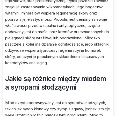
trądzikowej oraz problematycznej. Pyłek pszczeli również
znajduje zastosowanie w kosmetykach; jego bogactwo
witamin i minerałów wspiera regenerację skóry oraz
poprawia jej elastyczność. Propolis jest ceniony za swoje
właściwości przeciwzapalne i antyseptyczne; często
dodawany jest do maści oraz kremów przeznaczonych do
pielęgnacji skóry wrażliwej lub podrażnionej. Mleczko
pszczele z kolei ma działanie odmładzające; jego składniki
odżywcze wspierają procesy regeneracyjne komórek
skóry, co czyni je popularnym składnikiem luksusowych
kosmetyków anti-aging.
Jakie są różnice między miodem
a syropami słodzącymi
Miód często porównywany jest do syropów słodzących,
takich jak syrop klonowy czy syrop z agawy, jednak istnieje
wiele istotnych różnic między tymi produktami. Miód to