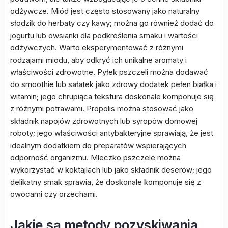
odżywcze. Miód jest często stosowany jako naturalny
słodzik do herbaty czy kawy; można go również dodać do
jogurtu lub owsianki dla podkreślenia smaku i wartości
odżywczych. Warto eksperymentować z różnymi
rodzajami miodu, aby odkryć ich unikalne aromaty i
właściwości zdrowotne. Pyłek pszczeli można dodawać
do smoothie lub sałatek jako zdrowy dodatek pełen białka i
witamin; jego chrupiąca tekstura doskonale komponuje się
z różnymi potrawami. Propolis można stosować jako
składnik napojów zdrowotnych lub syropów domowej
roboty; jego właściwości antybakteryjne sprawiają, że jest
idealnym dodatkiem do preparatów wspierających
odporność organizmu. Mleczko pszczele można
wykorzystać w koktajlach lub jako składnik deserów; jego
delikatny smak sprawia, że doskonale komponuje się z
owocami czy orzechami.
Jakie są metody pozyskiwania