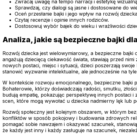
Zwracaj uwagę na tempo narracji i estetykę wizualną
Sprawdzaj, czy dialogi są jasne i dostosowane do wi
Oceń przesłanie bajki i jego wpływ na rozwój dziecka
Czytaj recenzje i opinie innych rodziców.
Dostosowuj wybór bajek do wieku i wrażliwości dzie
Analiza, jakie są bezpieczne bajki dl
Rozwój dziecka jest wielowymiarowy, a bezpieczne bajki 
angażują dziecięcą ciekawość świata, stawiają przed ni
nowych postaci, miejsc i sytuacji, dzieci poszerzają swoje
stanowić wyzwanie intelektualne, ale jednocześnie na tyle 
W kontekście rozwoju emocjonalnego, bezpieczne bajki 
Bohaterowie, którzy doświadczają radości, smutku, złości 
budują empatię, pokazując perspektywę innych postaci i z
scen, które mogą wywołać u dziecka nadmierny lęk lub p
Rozwój społeczny jest kolejnym obszarem, w którym bez
konfliktów w sposób pokojowy i budowania zdrowych relacj
pomagać sobie nawzajem i okazywać szacunek, stanowią 
że każdy jest inny i każdy zasługuje na szacunek, niezale