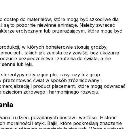
 o dostęp do materiałów, które mogą być szkodliwe dla
śli są to pozornie niewinne animacje. Należy zwracać
rakterze erotycznym lub przerażającym, które mogą być
 produkcji, w których bohaterowie stosują groźby,
emocjach, takich jak zemsta czy zawiść, bez ukazania
czucie bezpieczeństwa i zaufania do świata, a nie
senne lub lęki.
stereotypy dotyczące płci, rasy, czy też grup
y prezentować świat w sposób zróżnicowany i
omercjalizację i product placement, które mogą odwracać
a dzieciom zdrowego i harmonijnego rozwoju.
ania
niu u dzieci pożądanych postaw i wartości. Historie
moralności i etyki. Bajki, które podkreślają znaczenie
stępować w różnych sytuacjach życiowych. Warto wybierać