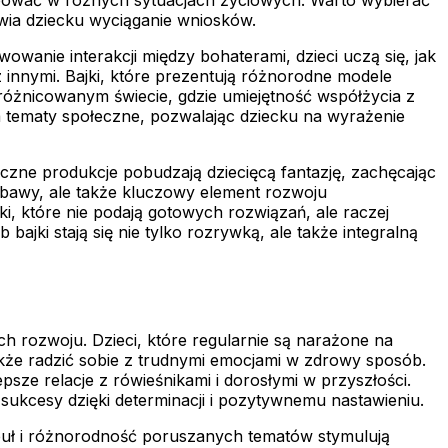
wia dziecku wyciąganie wniosków.
wanie interakcji między bohaterami, dzieci uczą się, jak
innymi. Bajki, które prezentują różnorodne modele
, zróżnicowanym świecie, gdzie umiejętność współżycia z
na tematy społeczne, pozwalając dziecku na wyrażenie
zne produkcje pobudzają dziecięcą fantazję, zachęcając
zabawy, ale także kluczowy element rozwoju
i, które nie podają gotowych rozwiązań, ale raczej
ajki stają się nie tylko rozrywką, ale także integralną
ch rozwoju. Dzieci, które regularnie są narażone na
akże radzić sobie z trudnymi emocjami w zdrowy sposób.
epsze relacje z rówieśnikami i dorosłymi w przyszłości.
 sukcesy dzięki determinacji i pozytywnemu nastawieniu.
buł i różnorodność poruszanych tematów stymulują