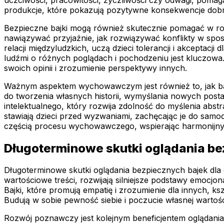
produkcje, które pokazują pozytywne konsekwencje dobr
Bezpieczne bajki mogą również skutecznie pomagać w rozw
nawiązywać przyjaźnie, jak rozwiązywać konflikty w spos
relacji międzyludzkich, uczą dzieci tolerancji i akceptac
ludźmi o różnych poglądach i pochodzeniu jest kluczowa.
swoich opinii i zrozumienie perspektywy innych.
Ważnym aspektem wychowawczym jest również to, jak bajk
do tworzenia własnych historii, wymyślania nowych posta
intelektualnego, który rozwija zdolność do myślenia abst
stawiają dzieci przed wyzwaniami, zachęcając je do samodz
częścią procesu wychowawczego, wspierając harmonijny 
Długoterminowe skutki oglądania bez
Długoterminowe skutki oglądania bezpiecznych bajek dla 
wartościowe treści, rozwijają silniejsze podstawy emocj
Bajki, które promują empatię i zrozumienie dla innych, ks
Budują w sobie pewność siebie i poczucie własnej wartośc
Rozwój poznawczy jest kolejnym beneficjentem oglądani