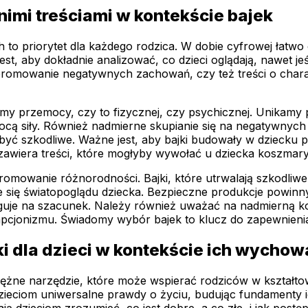
imi treściami w kontekście bajek
 to priorytet dla każdego rodzica. W dobie cyfrowej łatwo
t, aby dokładnie analizować, co dzieci oglądają, nawet je
, promowanie negatywnych zachowań, czy też treści o cha
formy przemocy, czy to fizycznej, czy psychicznej. Unikamy
cą siły. Również nadmierne skupianie się na negatywnych 
ć szkodliwe. Ważne jest, aby bajki budowały w dziecku po
zawiera treści, które mogłyby wywołać u dziecka koszmary 
omowanie różnorodności. Bajki, które utrwalają szkodliwe 
 się światopoglądu dziecka. Bezpieczne produkcje powinn
ługuje na szacunek. Należy również uważać na nadmierną k
mpcjonizmu. Świadomy wybór bajek to klucz do zapewnieni
ki dla dzieci w kontekście ich wychow
żne narzędzie, które może wspierać rodziców w kształtowa
eciom uniwersalne prawdy o życiu, budując fundamenty ich 
ają dzieciom zrozumieć, co jest dobre, a co złe, i jak po