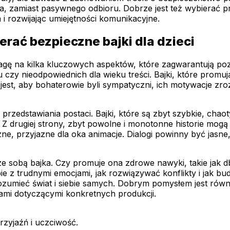
ta, zamiast pasywnego odbioru. Dobrze jest też wybierać p
i rozwijając umiejętności komunikacyjne.
rać bezpieczne bajki dla dzieci
uwagę na kilka kluczowych aspektów, które zagwarantują p
zy nieodpowiednich dla wieku treści. Bajki, które promują
t, aby bohaterowie byli sympatyczni, ich motywacje zroz
 przedstawiania postaci. Bajki, które są zbyt szybkie, ch
Z drugiej strony, zbyt powolne i monotonne historie mogą 
ne, przyjazne dla oka animacje. Dialogi powinny być jasn
ze sobą bajka. Czy promuje ona zdrowe nawyki, takie jak db
bie z trudnymi emocjami, jak rozwiązywać konflikty i jak b
ozumieć świat i siebie samych. Dobrym pomysłem jest równie
ami dotyczącymi konkretnych produkcji.
zyjaźń i uczciwość.