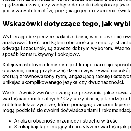
spędzanie czasu, czy zachęca do nauki i eksploracji świa
poruszanych tematów, pogłębiając jego rozumienie świata 
Wskazówki dotyczące tego, jak wybie
Wybierając bezpieczne bajki dla dzieci, warto zwrócić 
analizować treść pod kątem obecności przemocy, strachu c
odwaga i szacunek, są zawsze dobrym wyborem. Ważne jes
sposób konstruktywny i pokojowy.
Kolejnym istotnym elementem jest tempo narracji i sposób
obrazami, mogą przytłaczać dzieci i wywoływać niepokój. 
oferują zrównoważony rytm, angażującą fabułę i estetycz
unikając skomplikowanego języka czy dwuznaczności.
Warto również zwrócić uwagę na przesłanie, jakie niesie 
wartościach materialnych? Czy uczy dzieci, jak radzić so
subtelne lekcje życiowe, które pomagają dzieciom lepiej r
mogą podzielić się swoimi doświadczeniami i rekomendacj
Analizuj obecność przemocy i strachu w treści.
Szukaj bajek promujących pozytywne wartości jak pr