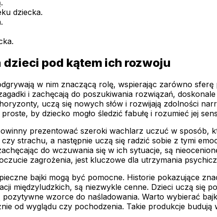
.
eku dziecka.
.
cka.
a dzieci pod kątem ich rozwoju
odgrywają w nim znaczącą rolę, wspierając zarówno sferę 
mi zagadki i zachęcają do poszukiwania rozwiązań, doskon
 horyzonty, uczą się nowych słów i rozwijają zdolności narr
proste, by dziecko mogło śledzić fabułę i rozumieć jej sens
powinny prezentować szeroki wachlarz uczuć w sposób, k
czy strachu, a następnie uczą się radzić sobie z tymi emoc
achęcając do wczuwania się w ich sytuacje, są nieocenione
oczucie zagrożenia, jest kluczowe dla utrzymania psychic
pieczne bajki mogą być pomocne. Historie pokazujące zn
i międzyludzkich, są niezwykle cenne. Dzieci uczą się popr
pozytywne wzorce do naśladowania. Warto wybierać bajki,
żnie od wyglądu czy pochodzenia. Takie produkcje budują w 