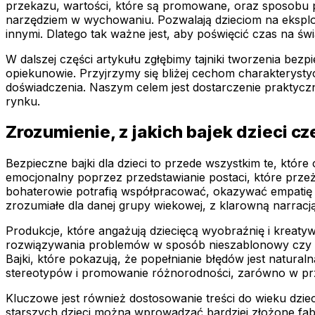
przekazu, wartości, które są promowane, oraz sposobu prz
narzędziem w wychowaniu. Pozwalają dzieciom na eksplora
innymi. Dlatego tak ważne jest, aby poświęcić czas na świ
W dalszej części artykułu zgłębimy tajniki tworzenia bez
opiekunowie. Przyjrzymy się bliżej cechom charakterysty
doświadczenia. Naszym celem jest dostarczenie praktycz
rynku.
Zrozumienie, z jakich bajek dzieci cz
Bezpieczne bajki dla dzieci to przede wszystkim te, któ
emocjonalny poprzez przedstawianie postaci, które prze
bohaterowie potrafią współpracować, okazywać empatię i 
zrozumiałe dla danej grupy wiekowej, z klarowną narracją
Produkcje, które angażują dziecięcą wyobraźnię i kreaty
rozwiązywania problemów w sposób nieszablonowy czy ro
Bajki, które pokazują, że popełnianie błędów jest natura
stereotypów i promowanie różnorodności, zarówno w prze
Kluczowe jest również dostosowanie treści do wieku dzie
starszych dzieci można wprowadzać bardziej złożone fab