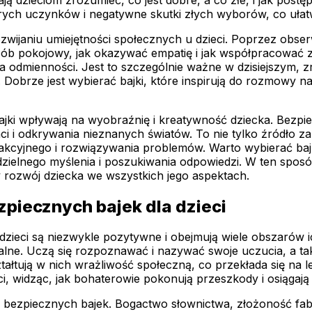
ych uczynków i negatywne skutki złych wyborów, co ułat
ijaniu umiejętności społecznych u dzieci. Poprzez obserwo
ób pokojowy, jak okazywać empatię i jak współpracować z 
ji dla odmienności. Jest to szczególnie ważne w dzisiejszym
 Dobrze jest wybierać bajki, które inspirują do rozmowy 
i wpływają na wyobraźnię i kreatywność dziecka. Bezpiec
ci i odkrywania nieznanych światów. To nie tylko źródło 
rakcyjnego i rozwiązywania problemów. Warto wybierać bajk
ielnego myślenia i poszukiwania odpowiedzi. W ten sposób b
rozwój dziecka we wszystkich jego aspektach.
piecznych bajek dla dzieci
dzieci są niezwykle pozytywne i obejmują wiele obszarów i
onalne. Uczą się rozpoznawać i nazywać swoje uczucia, a t
ztałtują w nich wrażliwość społeczną, co przekłada się na l
i, widząc, jak bohaterowie pokonują przeszkody i osiągają
a bezpiecznych bajek. Bogactwo słownictwa, złożoność fa