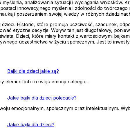
ego myślenia, analizowania sytuacji i wyciągania wniosków.
i w postaci innowacyjnego myślenia i zdolności do twórczeg
 nauką i poszerzaniem swojej wiedzy w różnych dziedzinac
 dzieci. Historie, które promują uczciwość, szacunek, odpo
mować etyczne decyzje. Wpływ ten jest długofalowy, poniew
ata. Dzieci, które miały kontakt z wartościowymi bajkami, 
wnego uczestnictwa w życiu społecznym. Jest to inwestycj
Bajki dla dzieci jakie są?
ważny element ich rozwoju emocjonalnego…
Jakie bajki dla dzieci polecacie?
rozwoju emocjonalnym, społecznym oraz intelektualnym. Wy
Jakie bajki dla dzieci?