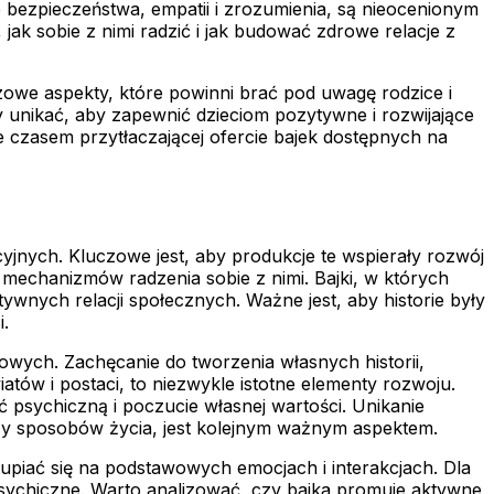
e bezpieczeństwa, empatii i zrozumienia, są nieocenionym
ak sobie z nimi radzić i jak budować zdrowe relacje z
czowe aspekty, które powinni brać pod uwagę rodzice i
 unikać, aby zapewnić dzieciom pozytywne i rozwijające
 czasem przytłaczającej ofercie bajek dostępnych na
yjnych. Kluczowe jest, aby produkcje te wspierały rozwój
mechanizmów radzenia sobie z nimi. Bajki, w których
nych relacji społecznych. Ważne jest, aby historie były
i.
owych. Zachęcanie do tworzenia własnych historii,
w i postaci, to niezwykle istotne elementy rozwoju.
ć psychiczną i poczucie własnej wartości. Unikanie
zy sposobów życia, jest kolejnym ważnym aspektem.
kupiać się na podstawowych emocjach i interakcjach. Dla
sychiczne. Warto analizować, czy bajka promuje aktywne