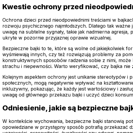
Kwestie ochrony przed nieodpowiedn
Ochrona dzieci przed nieodpowiednimi treściami w bajkach
rozwoju psychicznego najmłodszych. Dlatego tak ważne jes
uwagę na subtelne sygnały, takie jak nadmierna agresja
ukryte w pozornie przyjaznej oprawie wizualnej.
Bezpieczne bajki to te, które są wolne od jakiejkolwiek 
wyśmiewają innych, czy też rozwiązują problemy za pomo
konstruktywnych sposobów radzenia sobie z nimi, może by
strachu i niepewności. Warto weryfikować, czy bajka nie 
Kolejnym aspektem ochrony jest unikanie stereotypów i pr
społecznych, mogą negatywnie wpływać na kształtowanie
inkluzywny, pokazując, że każdy jest wartościowy i zas
uwagę od głównego przekazu bajki i uczyć dzieci konsu
Odniesienie, jakie są bezpieczne baj
W kontekście wychowania, bezpieczne bajki stanowią potę
opowiedziane w przystępny sposób potrafią przekazać dzi
uczciwości, pracowitości, życzliwości czy odwagi, pomag