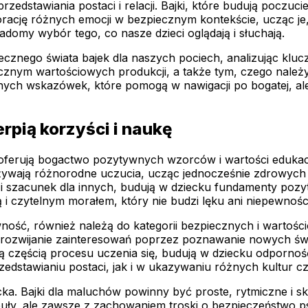
edstawiania postaci i relacji. Bajki, które budują poczuci
cję różnych emocji w bezpiecznym kontekście, ucząc je, j
adomy wybór tego, co nasze dzieci oglądają i słuchają.
piecznego świata bajek dla naszych pociech, analizując klu
cznym wartościowych produkcji, a także tym, czego należy
nych wskazówek, które pomogą w nawigacji po bogatej, ale
erpią korzyści i naukę
re oferują bogactwo pozytywnych wzorców i wartości edukac
żywają różnorodne uczucia, ucząc jednocześnie zdrowych 
szacunek dla innych, budują w dziecku fundamenty pozytyw
 i czytelnym morałem, który nie budzi lęku ani niepewnośc
wność, również należą do kategorii bezpiecznych i wartości
zwijanie zainteresowań poprzez poznawanie nowych świató
lną częścią procesu uczenia się, budują w dziecku odpornoś
dstawianiu postaci, jak i w ukazywaniu różnych kultur c
cka. Bajki dla maluchów powinny być proste, rytmiczne i s
uły, ale zawsze z zachowaniem troski o bezpieczeństwo p