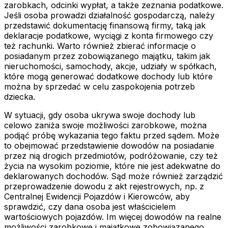
zarobkach, odcinki wypłat, a także zeznania podatkowe.
Jeśli osoba prowadzi działalność gospodarczą, należy
przedstawić dokumentację finansową firmy, taką jak
deklaracje podatkowe, wyciągi z konta firmowego czy
też rachunki. Warto również zbierać informacje o
posiadanym przez zobowiązanego majątku, takim jak
nieruchomości, samochody, akcje, udziały w spółkach,
które mogą generować dodatkowe dochody lub które
można by sprzedać w celu zaspokojenia potrzeb
dziecka.
W sytuacji, gdy osoba ukrywa swoje dochody lub
celowo zaniża swoje możliwości zarobkowe, można
podjąć próbę wykazania tego faktu przed sądem. Może
to obejmować przedstawienie dowodów na posiadanie
przez nią drogich przedmiotów, podróżowanie, czy też
życia na wysokim poziomie, które nie jest adekwatne do
deklarowanych dochodów. Sąd może również zarządzić
przeprowadzenie dowodu z akt rejestrowych, np. z
Centralnej Ewidencji Pojazdów i Kierowców, aby
sprawdzić, czy dana osoba jest właścicielem
wartościowych pojazdów. Im więcej dowodów na realne
możliwości zarobkowe i majątkowe zobowiązanego