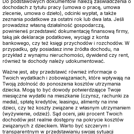
Do podstawowych dokumentów należą zaświadczenia o
dochodach z tytułu pracy (umowa o pracę, umowa
zlecenie, umowa o dzieło), odcinki wypłat, a także
zeznania podatkowe za ostatni rok lub dwa lata. Jeśli
prowadzisz własną działalność gospodarczą,
powinieneś przedstawić dokumentację finansową firmy,
taką jak deklaracje podatkowe, wyciągi z konta
bankowego, czy też księgi przychodów i rozchodów. W
przypadku, gdy posiadasz inne źródła dochodu, na
przykład z wynajmu nieruchomości, dywidend czy rent,
również te dochody należy udokumentować.
Ważne jest, aby przedstawić również informacje o
Twoich wydatkach i zobowiązaniach, które wpływają na
Twoją zdolność do ponoszenia kosztów utrzymania
dziecka. Mogą to być dowody potwierdzające Twoje
miesięczne wydatki na mieszkanie (czynsz, rachunki za
media), spłatę kredytów, leasingu, alimenty na inne
dzieci, czy też koszty związane z własnym utrzymaniem
(wyżywienie, odzież). Sąd oceni, jaki procent Twoich
dochodów jest realnie dostępny na pokrycie kosztów
związanych z dzieckiem. Warto być szczerym i
transparentnym w przedstawianiu swojej sytuacji