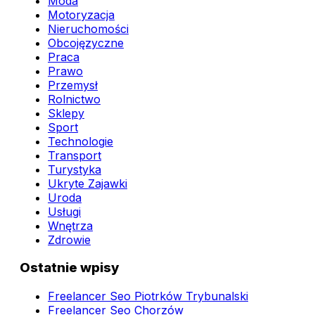
Moda
Motoryzacja
Nieruchomości
Obcojęzyczne
Praca
Prawo
Przemysł
Rolnictwo
Sklepy
Sport
Technologie
Transport
Turystyka
Ukryte Zajawki
Uroda
Usługi
Wnętrza
Zdrowie
Ostatnie wpisy
Freelancer Seo Piotrków Trybunalski
Freelancer Seo Chorzów