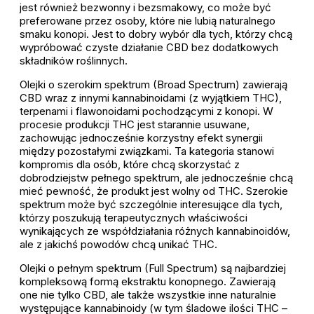
jest również bezwonny i bezsmakowy, co może być
preferowane przez osoby, które nie lubią naturalnego
smaku konopi. Jest to dobry wybór dla tych, którzy chcą
wypróbować czyste działanie CBD bez dodatkowych
składników roślinnych.
Olejki o szerokim spektrum (Broad Spectrum) zawierają
CBD wraz z innymi kannabinoidami (z wyjątkiem THC),
terpenami i flawonoidami pochodzącymi z konopi. W
procesie produkcji THC jest starannie usuwane,
zachowując jednocześnie korzystny efekt synergii
między pozostałymi związkami. Ta kategoria stanowi
kompromis dla osób, które chcą skorzystać z
dobrodziejstw pełnego spektrum, ale jednocześnie chcą
mieć pewność, że produkt jest wolny od THC. Szerokie
spektrum może być szczególnie interesujące dla tych,
którzy poszukują terapeutycznych właściwości
wynikających ze współdziałania różnych kannabinoidów,
ale z jakichś powodów chcą unikać THC.
Olejki o pełnym spektrum (Full Spectrum) są najbardziej
kompleksową formą ekstraktu konopnego. Zawierają
one nie tylko CBD, ale także wszystkie inne naturalnie
występujące kannabinoidy (w tym śladowe ilości THC –