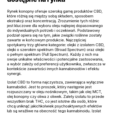
Rynek konopny oferuje szeroką gamę produktów CBD,
które różnią się między sobą składem, sposobem
ekstrakcji oraz koncentracją. Zrozumienie tych różnic
jest kluczowe dla wyboru oleju najlepiej dopasowanego
do indywidualnych potrzeb i oczekiwań. Podstawowy
podział opiera się na tym, jakie związki roślinne zostały
zawarte w końcowym produkcie. Najczęściej
spotykamy trzy główne kategorie: olejki z izolatem CBD,
olejki o szerokim spektrum (Broad Spectrum) oraz olejki
o pełnym spektrum (Full Spectrum). Każdy z nich ma
swoje unikalne właściwości i potencjalne zastosowania,
a wybór zależy od preferencji użytkownika, zwłaszcza w
kontekście zawartości innych kannabinoidów i efektu
synergii.
Izolat CBD to forma najczystsza, zawierająca wyłącznie
kannabidiol. Jest to proszek, który następnie jest
rozpuszczany w oleju nośnikowym, takim jak olej MCT,
olej konopny czy oliwa z oliwek. Zalety izolatu to przede
wszystkim brak THC, co jest istotne dla osób, które
chcą uniknąć jakichkolwiek psychoaktywnych efektów
lub są wrażliwe na obecność tego kannabinoidu. Izolat