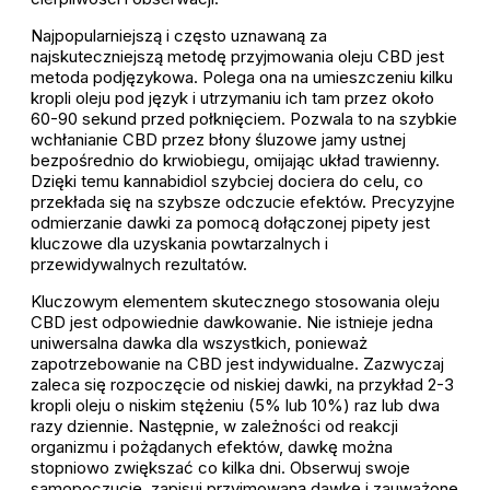
Najpopularniejszą i często uznawaną za
najskuteczniejszą metodę przyjmowania oleju CBD jest
metoda podjęzykowa. Polega ona na umieszczeniu kilku
kropli oleju pod język i utrzymaniu ich tam przez około
60-90 sekund przed połknięciem. Pozwala to na szybkie
wchłanianie CBD przez błony śluzowe jamy ustnej
bezpośrednio do krwiobiegu, omijając układ trawienny.
Dzięki temu kannabidiol szybciej dociera do celu, co
przekłada się na szybsze odczucie efektów. Precyzyjne
odmierzanie dawki za pomocą dołączonej pipety jest
kluczowe dla uzyskania powtarzalnych i
przewidywalnych rezultatów.
Kluczowym elementem skutecznego stosowania oleju
CBD jest odpowiednie dawkowanie. Nie istnieje jedna
uniwersalna dawka dla wszystkich, ponieważ
zapotrzebowanie na CBD jest indywidualne. Zazwyczaj
zaleca się rozpoczęcie od niskiej dawki, na przykład 2-3
kropli oleju o niskim stężeniu (5% lub 10%) raz lub dwa
razy dziennie. Następnie, w zależności od reakcji
organizmu i pożądanych efektów, dawkę można
stopniowo zwiększać co kilka dni. Obserwuj swoje
samopoczucie, zapisuj przyjmowaną dawkę i zauważone