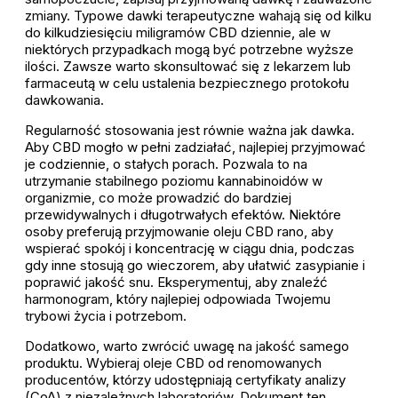
zmiany. Typowe dawki terapeutyczne wahają się od kilku
do kilkudziesięciu miligramów CBD dziennie, ale w
niektórych przypadkach mogą być potrzebne wyższe
ilości. Zawsze warto skonsultować się z lekarzem lub
farmaceutą w celu ustalenia bezpiecznego protokołu
dawkowania.
Regularność stosowania jest równie ważna jak dawka.
Aby CBD mogło w pełni zadziałać, najlepiej przyjmować
je codziennie, o stałych porach. Pozwala to na
utrzymanie stabilnego poziomu kannabinoidów w
organizmie, co może prowadzić do bardziej
przewidywalnych i długotrwałych efektów. Niektóre
osoby preferują przyjmowanie oleju CBD rano, aby
wspierać spokój i koncentrację w ciągu dnia, podczas
gdy inne stosują go wieczorem, aby ułatwić zasypianie i
poprawić jakość snu. Eksperymentuj, aby znaleźć
harmonogram, który najlepiej odpowiada Twojemu
trybowi życia i potrzebom.
Dodatkowo, warto zwrócić uwagę na jakość samego
produktu. Wybieraj oleje CBD od renomowanych
producentów, którzy udostępniają certyfikaty analizy
(CoA) z niezależnych laboratoriów. Dokument ten