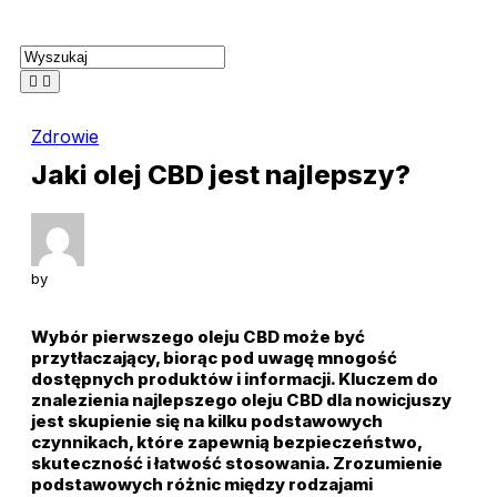
Skip
to
content
Zdrowie
Jaki olej CBD jest najlepszy?
by
Wybór pierwszego oleju CBD może być
przytłaczający, biorąc pod uwagę mnogość
dostępnych produktów i informacji. Kluczem do
znalezienia najlepszego oleju CBD dla nowicjuszy
jest skupienie się na kilku podstawowych
czynnikach, które zapewnią bezpieczeństwo,
skuteczność i łatwość stosowania. Zrozumienie
podstawowych różnic między rodzajami