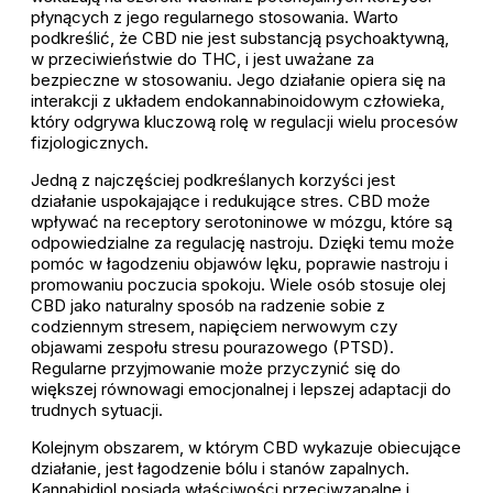
płynących z jego regularnego stosowania. Warto
podkreślić, że CBD nie jest substancją psychoaktywną,
w przeciwieństwie do THC, i jest uważane za
bezpieczne w stosowaniu. Jego działanie opiera się na
interakcji z układem endokannabinoidowym człowieka,
który odgrywa kluczową rolę w regulacji wielu procesów
fizjologicznych.
Jedną z najczęściej podkreślanych korzyści jest
działanie uspokajające i redukujące stres. CBD może
wpływać na receptory serotoninowe w mózgu, które są
odpowiedzialne za regulację nastroju. Dzięki temu może
pomóc w łagodzeniu objawów lęku, poprawie nastroju i
promowaniu poczucia spokoju. Wiele osób stosuje olej
CBD jako naturalny sposób na radzenie sobie z
codziennym stresem, napięciem nerwowym czy
objawami zespołu stresu pourazowego (PTSD).
Regularne przyjmowanie może przyczynić się do
większej równowagi emocjonalnej i lepszej adaptacji do
trudnych sytuacji.
Kolejnym obszarem, w którym CBD wykazuje obiecujące
działanie, jest łagodzenie bólu i stanów zapalnych.
Kannabidiol posiada właściwości przeciwzapalne i