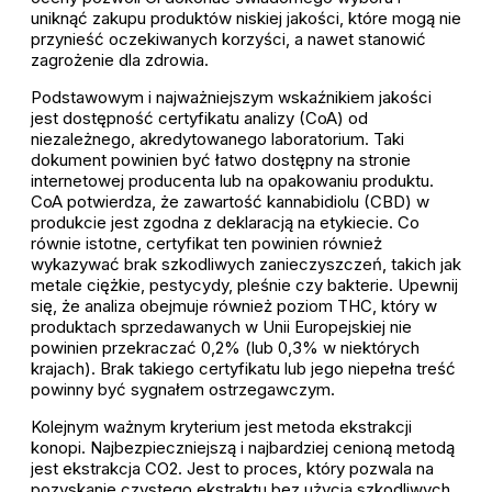
uniknąć zakupu produktów niskiej jakości, które mogą nie
przynieść oczekiwanych korzyści, a nawet stanowić
zagrożenie dla zdrowia.
Podstawowym i najważniejszym wskaźnikiem jakości
jest dostępność certyfikatu analizy (CoA) od
niezależnego, akredytowanego laboratorium. Taki
dokument powinien być łatwo dostępny na stronie
internetowej producenta lub na opakowaniu produktu.
CoA potwierdza, że zawartość kannabidiolu (CBD) w
produkcie jest zgodna z deklaracją na etykiecie. Co
równie istotne, certyfikat ten powinien również
wykazywać brak szkodliwych zanieczyszczeń, takich jak
metale ciężkie, pestycydy, pleśnie czy bakterie. Upewnij
się, że analiza obejmuje również poziom THC, który w
produktach sprzedawanych w Unii Europejskiej nie
powinien przekraczać 0,2% (lub 0,3% w niektórych
krajach). Brak takiego certyfikatu lub jego niepełna treść
powinny być sygnałem ostrzegawczym.
Kolejnym ważnym kryterium jest metoda ekstrakcji
konopi. Najbezpieczniejszą i najbardziej cenioną metodą
jest ekstrakcja CO2. Jest to proces, który pozwala na
pozyskanie czystego ekstraktu bez użycia szkodliwych