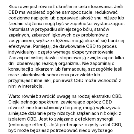
Kluczowe jest również określenie celu stosowania. Jeśli
CBD ma wspierać ogólne samopoczucie, redukować
codzienne napięcie lub poprawiać jakość snu, niższe lub
średnie stężenia mogą być w zupełności wystarczające.
Natomiast w przypadku silniejszego bólu, stanów
zapalnych, zaburzeń lękowych czy problemów z
zasypianiem, wyższe stężenia mogą okazać się bardziej
efektywne. Pamiętaj, że dawkowanie CBD to proces
indywidualny i często wymaga eksperymentowania.
Zacznij od niskiej dawki i stopniowo ją zwiększaj co kilka
dni, obserwując reakcję organizmu. Nie zapominaj o
konsultacji z lekarzem lub farmaceutą, szczególnie jeśli
masz jakiekolwiek schorzenia przewlekłe lub
przyjmujesz inne leki, ponieważ CBD może wchodzić z
nimi w interakcje.
Warto również zwrócić uwagę na rodzaj ekstraktu CBD.
Olejki pełnego spektrum, zawierające oprócz CBD
również inne kannabinoidy i terpeny, mogą wykazywać
silniejsze działanie przy niższych stężeniach niż olejki z
izolatem CBD. Jest to związane z efektem synergii
(entourage effect). Jeśli preferujesz czysty izolat CBD,
być może będziesz potrzebować nieco wyższego