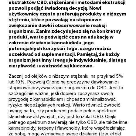
ekstraktów CBD, stężeniami i metodami ekstrakcji
pozwoli podjąć świadomą decyzję. Nowi
użytkownicy często preferują produkty o niższym
stężeniu, które pozwalają na stopniowe
zwiększanie dawki i obserwowanie reakcji
organizmu. Zanim zdecydujesz się na konkretny
produkt, warto poświęcić czas na edukację w
zakresie działania kannabidiolu, jego
potencjalnych korzyści i tego, czego można
oczekiwać od suplementacji. Pamiętaj, że każdy
organizm jest inny i reaguje indywidualnie, dlatego
cierpliwość i uważność są kluczowe.
Zacznij od olejków o niższym stężeniu, na przykład 5%
lub 10%. Pozwolą Ci one na precyzyjne dawkowanie i
stopniowe przyzwyczajanie organizmu do CBD. Jest to
szczególnie ważne, jeśli dopiero zaczynasz swoją
przygodę z kannabidiolem i chcesz zminimalizować
ryzyko niepożądanych reakcji. Warto również zwrócić
uwagę na to, czy producent podaje pełne spektrum
składników aktywnych, czy jest to izolat CBD. Olejki
pełnego spektrum zawierają nie tylko CBD, ale także inne
kannabinoidy, terpeny i flawonoidy, które współdziałając
ze sobą, mogą wzmacniać swoje działanie (tzw. efekt