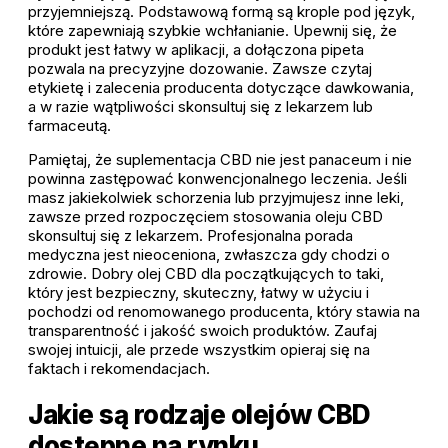
przyjemniejszą. Podstawową formą są krople pod język,
które zapewniają szybkie wchłanianie. Upewnij się, że
produkt jest łatwy w aplikacji, a dołączona pipeta
pozwala na precyzyjne dozowanie. Zawsze czytaj
etykietę i zalecenia producenta dotyczące dawkowania,
a w razie wątpliwości skonsultuj się z lekarzem lub
farmaceutą.
Pamiętaj, że suplementacja CBD nie jest panaceum i nie
powinna zastępować konwencjonalnego leczenia. Jeśli
masz jakiekolwiek schorzenia lub przyjmujesz inne leki,
zawsze przed rozpoczęciem stosowania oleju CBD
skonsultuj się z lekarzem. Profesjonalna porada
medyczna jest nieoceniona, zwłaszcza gdy chodzi o
zdrowie. Dobry olej CBD dla początkujących to taki,
który jest bezpieczny, skuteczny, łatwy w użyciu i
pochodzi od renomowanego producenta, który stawia na
transparentność i jakość swoich produktów. Zaufaj
swojej intuicji, ale przede wszystkim opieraj się na
faktach i rekomendacjach.
Jakie są rodzaje olejów CBD
dostępne na rynku