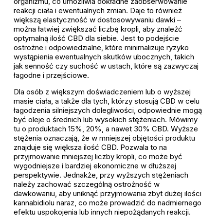
organizmu, co umożliwia dokładne zaobserwowanie
reakcji ciała i ewentualnych zmian. Daje to również
większą elastyczność w dostosowywaniu dawki –
można łatwiej zwiększać liczbę kropli, aby znaleźć
optymalną ilość CBD dla siebie. Jest to podejście
ostrożne i odpowiedzialne, które minimalizuje ryzyko
wystąpienia ewentualnych skutków ubocznych, takich
jak senność czy suchość w ustach, które są zazwyczaj
łagodne i przejściowe.
Dla osób z większym doświadczeniem lub o wyższej
masie ciała, a także dla tych, którzy stosują CBD w celu
łagodzenia silniejszych dolegliwości, odpowiednie mogą
być oleje o średnich lub wysokich stężeniach. Mówimy
tu o produktach 15%, 20%, a nawet 30% CBD. Wyższe
stężenia oznaczają, że w mniejszej objętości produktu
znajduje się większa ilość CBD. Pozwala to na
przyjmowanie mniejszej liczby kropli, co może być
wygodniejsze i bardziej ekonomiczne w dłuższej
perspektywie. Jednakże, przy wyższych stężeniach
należy zachować szczególną ostrożność w
dawkowaniu, aby uniknąć przyjmowania zbyt dużej ilości
kannabidiolu naraz, co może prowadzić do nadmiernego
efektu uspokojenia lub innych niepożądanych reakcji.