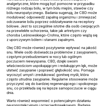
analgetyczne, które mogą być pomocne w przypadku
różnego rodzaju bólu, w tym bólu mięśni, stawów czy
bólu neuropatycznego. Badania sugerują, że CBD może
modulować odpowiedź zapalną organizmu i zmniejszać
odczuwanie bólu poprzez oddziaływanie na receptory
bólowe. Jest to szczególnie istotne dla osób cierpiących
na przewlekłe schorzenia, takie jak artretyzm czy
choroba Leśniowskiego-Crohna, które często wiążą się
z uporczywym bólem i stanami zapalnymi.
Olej CBD może również pozytywnie wpływać na jakość
snu. Wiele osób doświadcza problemów z zasypianiem,
częstymi przebudzeniami w nocy lub ogólnym
poczuciem niewyspania. CBD, dzięki swoim
właściwościom uspokajającym i redukującym lęk, może
ułatwić zasypianie i poprawić głębokość snu. Pomaga
wyciszyć umysł i zredukować gonitwę myśli, która
często utrudnia zasypianie. Regularne stosowanie może
przyczynić się do bardziej regenerującego i spokojnego
snu, co przekłada się na lepsze samopoczucie w ciągu
dnia.
Warto również wspomnieć o potencjalnym działaniu
neuroprotekcyjnym i przeciwdrgawkowym. Badania