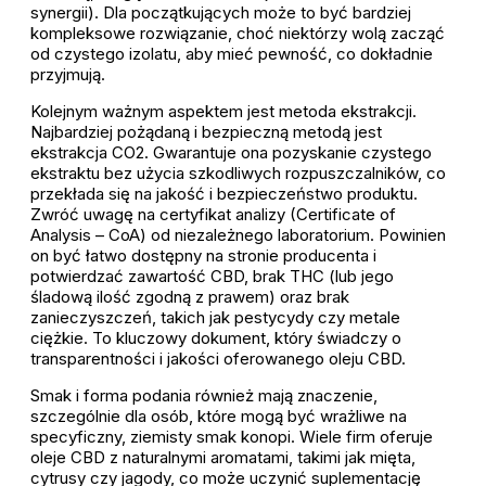
synergii). Dla początkujących może to być bardziej
kompleksowe rozwiązanie, choć niektórzy wolą zacząć
od czystego izolatu, aby mieć pewność, co dokładnie
przyjmują.
Kolejnym ważnym aspektem jest metoda ekstrakcji.
Najbardziej pożądaną i bezpieczną metodą jest
ekstrakcja CO2. Gwarantuje ona pozyskanie czystego
ekstraktu bez użycia szkodliwych rozpuszczalników, co
przekłada się na jakość i bezpieczeństwo produktu.
Zwróć uwagę na certyfikat analizy (Certificate of
Analysis – CoA) od niezależnego laboratorium. Powinien
on być łatwo dostępny na stronie producenta i
potwierdzać zawartość CBD, brak THC (lub jego
śladową ilość zgodną z prawem) oraz brak
zanieczyszczeń, takich jak pestycydy czy metale
ciężkie. To kluczowy dokument, który świadczy o
transparentności i jakości oferowanego oleju CBD.
Smak i forma podania również mają znaczenie,
szczególnie dla osób, które mogą być wrażliwe na
specyficzny, ziemisty smak konopi. Wiele firm oferuje
oleje CBD z naturalnymi aromatami, takimi jak mięta,
cytrusy czy jagody, co może uczynić suplementację