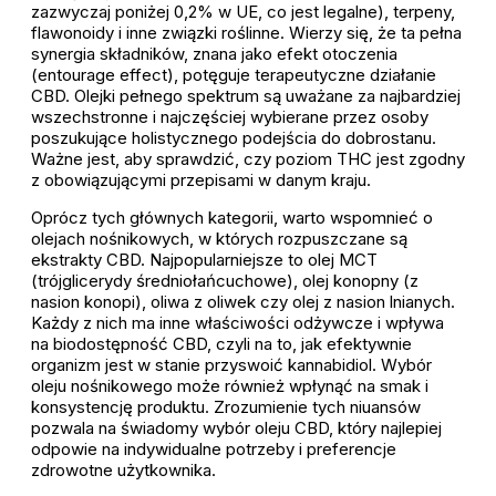
zazwyczaj poniżej 0,2% w UE, co jest legalne), terpeny,
flawonoidy i inne związki roślinne. Wierzy się, że ta pełna
synergia składników, znana jako efekt otoczenia
(entourage effect), potęguje terapeutyczne działanie
CBD. Olejki pełnego spektrum są uważane za najbardziej
wszechstronne i najczęściej wybierane przez osoby
poszukujące holistycznego podejścia do dobrostanu.
Ważne jest, aby sprawdzić, czy poziom THC jest zgodny
z obowiązującymi przepisami w danym kraju.
Oprócz tych głównych kategorii, warto wspomnieć o
olejach nośnikowych, w których rozpuszczane są
ekstrakty CBD. Najpopularniejsze to olej MCT
(trójglicerydy średniołańcuchowe), olej konopny (z
nasion konopi), oliwa z oliwek czy olej z nasion lnianych.
Każdy z nich ma inne właściwości odżywcze i wpływa
na biodostępność CBD, czyli na to, jak efektywnie
organizm jest w stanie przyswoić kannabidiol. Wybór
oleju nośnikowego może również wpłynąć na smak i
konsystencję produktu. Zrozumienie tych niuansów
pozwala na świadomy wybór oleju CBD, który najlepiej
odpowie na indywidualne potrzeby i preferencje
zdrowotne użytkownika.