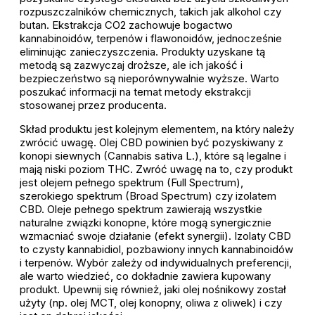
rozpuszczalników chemicznych, takich jak alkohol czy
butan. Ekstrakcja CO2 zachowuje bogactwo
kannabinoidów, terpenów i flawonoidów, jednocześnie
eliminując zanieczyszczenia. Produkty uzyskane tą
metodą są zazwyczaj droższe, ale ich jakość i
bezpieczeństwo są nieporównywalnie wyższe. Warto
poszukać informacji na temat metody ekstrakcji
stosowanej przez producenta.
Skład produktu jest kolejnym elementem, na który należy
zwrócić uwagę. Olej CBD powinien być pozyskiwany z
konopi siewnych (Cannabis sativa L.), które są legalne i
mają niski poziom THC. Zwróć uwagę na to, czy produkt
jest olejem pełnego spektrum (Full Spectrum),
szerokiego spektrum (Broad Spectrum) czy izolatem
CBD. Oleje pełnego spektrum zawierają wszystkie
naturalne związki konopne, które mogą synergicznie
wzmacniać swoje działanie (efekt synergii). Izolaty CBD
to czysty kannabidiol, pozbawiony innych kannabinoidów
i terpenów. Wybór zależy od indywidualnych preferencji,
ale warto wiedzieć, co dokładnie zawiera kupowany
produkt. Upewnij się również, jaki olej nośnikowy został
użyty (np. olej MCT, olej konopny, oliwa z oliwek) i czy