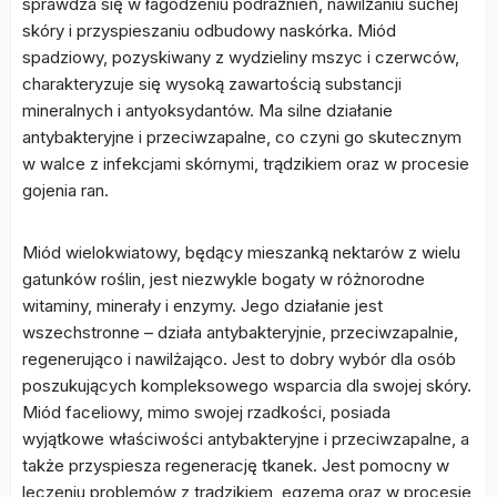
sprawdza się w łagodzeniu podrażnień, nawilżaniu suchej
skóry i przyspieszaniu odbudowy naskórka. Miód
spadziowy, pozyskiwany z wydzieliny mszyc i czerwców,
charakteryzuje się wysoką zawartością substancji
mineralnych i antyoksydantów. Ma silne działanie
antybakteryjne i przeciwzapalne, co czyni go skutecznym
w walce z infekcjami skórnymi, trądzikiem oraz w procesie
gojenia ran.
Miód wielokwiatowy, będący mieszanką nektarów z wielu
gatunków roślin, jest niezwykle bogaty w różnorodne
witaminy, minerały i enzymy. Jego działanie jest
wszechstronne – działa antybakteryjnie, przeciwzapalnie,
regenerująco i nawilżająco. Jest to dobry wybór dla osób
poszukujących kompleksowego wsparcia dla swojej skóry.
Miód faceliowy, mimo swojej rzadkości, posiada
wyjątkowe właściwości antybakteryjne i przeciwzapalne, a
także przyspiesza regenerację tkanek. Jest pomocny w
leczeniu problemów z trądzikiem, egzemą oraz w procesie