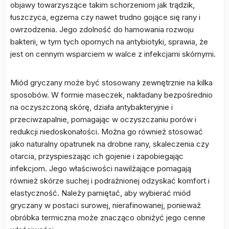
objawy towarzyszące takim schorzeniom jak trądzik,
łuszczyca, egzema czy nawet trudno gojące się rany i
owrzodzenia. Jego zdolność do hamowania rozwoju
bakterii, w tym tych opornych na antybiotyki, sprawia, że
jest on cennym wsparciem w walce z infekcjami skórnymi.
Miód gryczany może być stosowany zewnętrznie na kilka
sposobów. W formie maseczek, nakładany bezpośrednio
na oczyszczoną skórę, działa antybakteryjnie i
przeciwzapalnie, pomagając w oczyszczaniu porów i
redukcji niedoskonałości. Można go również stosować
jako naturalny opatrunek na drobne rany, skaleczenia czy
otarcia, przyspieszając ich gojenie i zapobiegając
infekcjom. Jego właściwości nawilżające pomagają
również skórze suchej i podrażnionej odzyskać komfort i
elastyczność. Należy pamiętać, aby wybierać miód
gryczany w postaci surowej, nierafinowanej, ponieważ
obróbka termiczna może znacząco obniżyć jego cenne