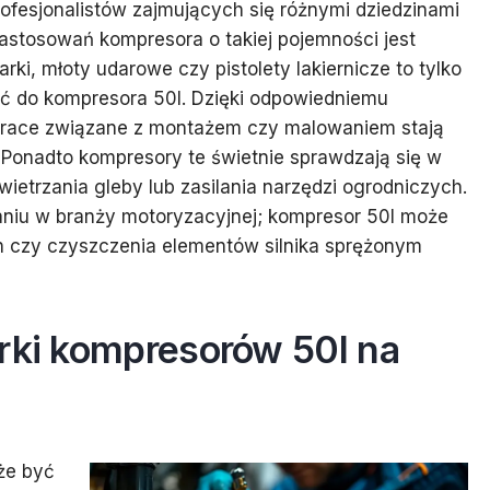
ofesjonalistów zajmujących się różnymi dziedzinami
zastosowań kompresora o takiej pojemności jest
ki, młoty udarowe czy pistolety lakiernicze to tylko
yć do kompresora 50l. Dzięki odpowiedniemu
, prace związane z montażem czy malowaniem stają
. Ponadto kompresory te świetnie sprawdzają się w
etrzania gleby lub zasilania narzędzi ogrodniczych.
niu w branży motoryzacyjnej; kompresor 50l może
czy czyszczenia elementów silnika sprężonym
arki kompresorów 50l na
że być