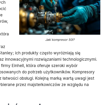
ych
ócić
re
rów,
która
Jaki kompresor 50l?
raz
tanley; ich produkty często wyróżniają się
az innowacyjnymi rozwiązaniami technologicznymi.
irmy Einhell, która oferuje szeroki wybór
osowanych do potrzeb użytkowników. Kompresory
z łatwości obsługi. Kolejną marką wartą uwagi jest
ybierane przez majsterkowiczów ze względu na