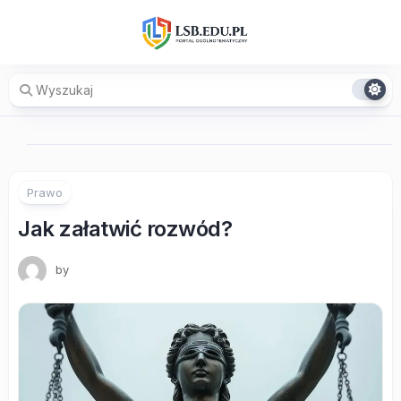
Skip
to
content
Prawo
Jak załatwić rozwód?
by