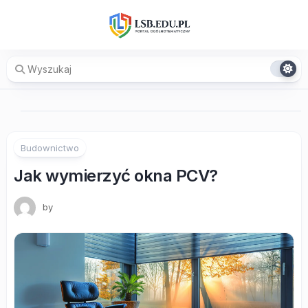
Skip
to
content
Budownictwo
Jak wymierzyć okna PCV?
by