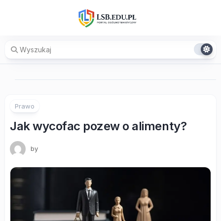
Skip
to
content
Prawo
Jak wycofac pozew o alimenty?
by