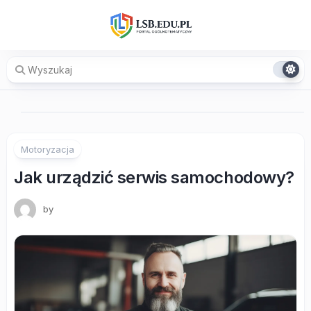
Skip
to
content
Motoryzacja
Jak urządzić serwis samochodowy?
by