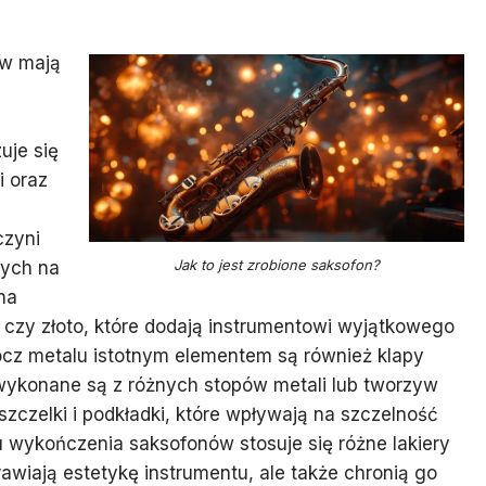
ów mają
uje się
 oraz
czyni
Jak to jest zrobione saksofon?
cych na
na
o czy złoto, które dodają instrumentowi wyjątkowego
rócz metalu istotnym elementem są również klapy
wykonane są z różnych stopów metali lub tworzyw
czelki i podkładki, które wpływają na szczelność
u wykończenia saksofonów stosuje się różne lakiery
rawiają estetykę instrumentu, ale także chronią go