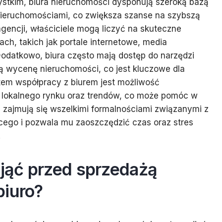
ystkim, biura nieruchomości dysponują szeroką bazą
nieruchomościami, co zwiększa szanse na szybszą
gencji, właściciele mogą liczyć na skuteczne
ch, takich jak portale internetowe, media
Dodatkowo, biura często mają dostęp do narzędzi
ną wycenę nieruchomości, co jest kluczowe dla
utem współpracy z biurem jest możliwość
t lokalnego rynku oraz trendów, co może pomóc w
i zajmują się wszelkimi formalnościami związanymi z
ącego i pozwala mu zaoszczędzić czas oraz stres
.
djąć przed sprzedażą
biuro?