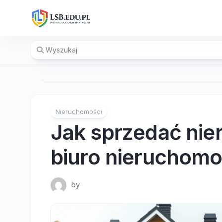
Skip
to
content
Nieruchomości
Jak sprzedać ni
biuro nieruchomo
by