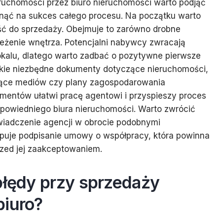
ruchomości przez biuro nieruchomości warto podjąć
ynąć na sukces całego procesu. Na początku warto
ć do sprzedaży. Obejmuje to zarówno drobne
ieżenie wnętrza. Potencjalni nabywcy zwracają
okalu, dlatego warto zadbać o pozytywne pierwsze
tkie niezbędne dokumenty dotyczące nieruchomości,
czące mediów czy plany zagospodarowania
mentów ułatwi pracę agentowi i przyspieszy proces
dpowiedniego biura nieruchomości. Warto zwrócić
wiadczenie agencji w obrocie podobnymi
ępuje podpisanie umowy o współpracy, która powinna
rzed jej zaakceptowaniem.
błędy przy sprzedaży
biuro?