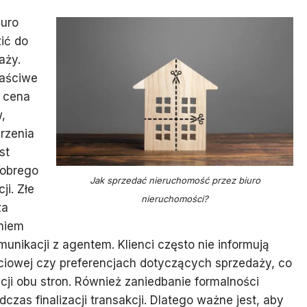
iuro
ić do
aży.
łaściwe
 cena
,
rzenia
st
dobrego
Jak sprzedać nieruchomość przez biuro
i. Złe
nieruchomości?
za
niem
unikacji z agentem. Klienci często nie informują
ciowej czy preferencjach dotyczących sprzedaży, co
cji obu stron. Również zaniedbanie formalności
as finalizacji transakcji. Dlatego ważne jest, aby