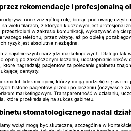
rzez rekomendacje i profesjonalną o
ii odgrywa ono szczególną rolę, biorąc pod uwagę często i
a wielu filarach, z których kluczowym jest profesjonalizm
ć przeszkoleni w zakresie komunikacji, wykazywać się cier
pierwszego telefonu, przez wizytę, aż po opiekę pozabie
ch ryzyk jest absolutnie niezbędna.
z najsilniejszych narzędzi marketingowych. Dlatego tak w
o opinię po zakończonym leczeniu, udostępnianie linków d
h, które nagradzają pacjentów za polecanie gabinetu znaj
kającej dentysty.
rami lub liderami opinii, którzy mogą podzielić się swoi
ch historie pacjentów przed i po leczeniu (oczywiście za 
iałem marketingowym. Transparentność w działaniu, uczci
, które przekłada się na sukces gabinetu.
binetu stomatologicznego nadal dział
eklamy wciąż mogą być skuteczne, szczególnie w kontekści
gicznych miejscach, takich jak lokalne centra handlowe, przy