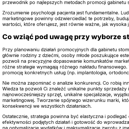
przewodnik po najlepszych metodach promocji gabinetu s
Zrozumienie psychologii pacjenta jest fundamentalne. Lud
marketingowe powinny odzwierciedlać te potrzeby, budu
wartości, które oferujesz, jest równie ważne, jak wysoka
Co wziąć pod uwagę przy wyborze st
Przy planowaniu działań promocyjnych dla gabinetu stomat
głównie rodziny z dziećmi, osoby młode poszukujące este
pozwoli na precyzyjne dopasowanie komunikatów marketin
różne strategie wymagają różnego nakładu finansowego. 
promocję konkretnych usług (np. implantologia, ortodonc
Nie można zapominać o analizie konkurencji. Co robią inn
Wiedza ta pozwoli Ci znaleźć unikalne punkty sprzedaży i
najnowocześniejszy sprzęt, unikalne specjalizacje, wyjąt
marketingowej. Tworzenie spójnego wizerunku marki, któ
konsekwencji we wszystkich działaniach.
Ostatecznie, strategia powinna być elastyczna i podlega
efektywności podjętych działań i gotowość do wprowadza
na optymalizację wydatków i maksymalizację zwrotu z inw