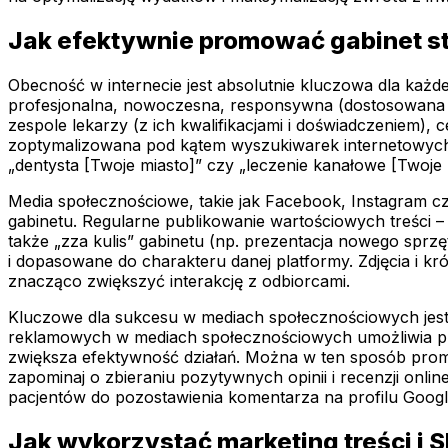
Jak efektywnie promować gabinet st
Obecność w internecie jest absolutnie kluczowa dla każd
profesjonalna, nowoczesna, responsywna (dostosowana d
zespole lekarzy (z ich kwalifikacjami i doświadczeniem),
zoptymalizowana pod kątem wyszukiwarek internetowych (
„dentysta [Twoje miasto]” czy „leczenie kanałowe [Twoje 
Media społecznościowe, takie jak Facebook, Instagram czy
gabinetu. Regularne publikowanie wartościowych treści – 
także „zza kulis” gabinetu (np. prezentacja nowego sprz
i dopasowane do charakteru danej platformy. Zdjęcia i kr
znacząco zwiększyć interakcję z odbiorcami.
Kluczowe dla sukcesu w mediach społecznościowych jest
reklamowych w mediach społecznościowych umożliwia prec
zwiększa efektywność działań. Można w ten sposób prom
zapominaj o zbieraniu pozytywnych opinii i recenzji onli
pacjentów do pozostawienia komentarza na profilu Googl
Jak wykorzystać marketing treści i 