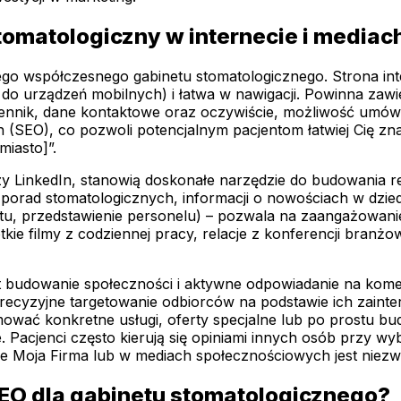
omatologiczny w internecie i media
ego współczesnego gabinetu stomatologicznego. Strona int
o urządzeń mobilnych) i łatwa w nawigacji. Powinna zawi
 cennik, dane kontaktowe oraz oczywiście, możliwość umówi
SEO), co pozwoli potencjalnym pacjentom łatwiej Cię znal
miasto]”.
 LinkedIn, stanowią doskonałe narzędzie do budowania rela
porad stomatologicznych, informacji o nowościach w dziedz
ętu, przedstawienie personelu) – pozwala na zaangażowanie
ótkie filmy z codziennej pracy, relacje z konferencji bran
 budowanie społeczności i aktywne odpowiadanie na kome
yzyjne targetowanie odbiorców na podstawie ich zaintere
ować konkretne usługi, oferty specjalne lub po prostu b
ne. Pacjenci często kierują się opiniami innych osób przy
e Moja Firma lub w mediach społecznościowych jest niezw
SEO dla gabinetu stomatologicznego?