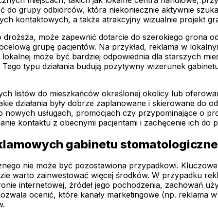
rzeć do grupy odbiorców, która niekoniecznie aktywnie szuka
ych kontaktowych, a także atrakcyjny wizualnie projekt gra
ęsto droższa, może zapewnić dotarcie do szerokiego grona 
celową grupę pacjentów. Na przykład, reklama w lokalny
 lokalnej może być bardziej odpowiednia dla starszych m
Tego typu działania budują pozytywny wizerunek gabinetu
nych listów do mieszkańców określonej okolicy lub oferow
takie działania były dobrze zaplanowane i skierowane do 
e o nowych usługach, promocjach czy przypominające o pro
anie kontaktu z obecnymi pacjentami i zachęcenie ich do 
eklamowych gabinetu stomatologiczn
znego nie może być pozostawiona przypadkowi. Kluczowe j
dzie warto zainwestować więcej środków. W przypadku rekla
onie internetowej, źródeł jego pochodzenia, zachowań uży
pozwala ocenić, które kanały marketingowe (np. reklama 
w.