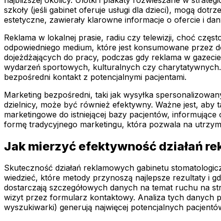
szkoły (jeśli gabinet oferuje usługi dla dzieci), mogą dot
estetyczne, zawierały klarowne informacje o ofercie i dan
Reklama w lokalnej prasie, radiu czy telewizji, choć cz
odpowiedniego medium, które jest konsumowane przez do
dojeżdżających do pracy, podczas gdy reklama w gazecie
wydarzeń sportowych, kulturalnych czy charytatywnych. 
bezpośredni kontakt z potencjalnymi pacjentami.
Marketing bezpośredni, taki jak wysyłka spersonalizowa
dzielnicy, może być również efektywny. Ważne jest, aby 
marketingowe do istniejącej bazy pacjentów, informując
formę tradycyjnego marketingu, która pozwala na utrzym
Jak mierzyć efektywność działań r
Skuteczność działań reklamowych gabinetu stomatologic
wiedzieć, które metody przynoszą najlepsze rezultaty i g
dostarczają szczegółowych danych na temat ruchu na str
wizyt przez formularz kontaktowy. Analiza tych danych 
wyszukiwarki) generują najwięcej potencjalnych pacjentó