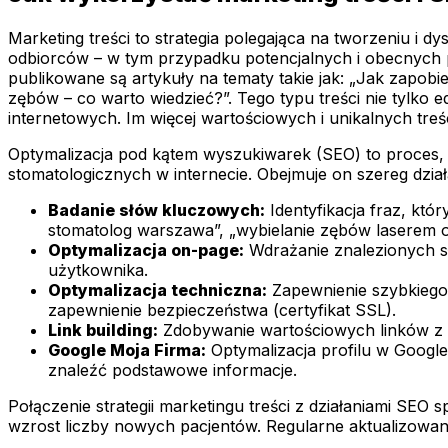
Marketing treści to strategia polegająca na tworzeniu i d
odbiorców – w tym przypadku potencjalnych i obecnych p
publikowane są artykuły na tematy takie jak: „Jak zapob
zębów – co warto wiedzieć?”. Tego typu treści nie tylko
internetowych. Im więcej wartościowych i unikalnych treś
Optymalizacja pod kątem wyszukiwarek (SEO) to proces, 
stomatologicznych w internecie. Obejmuje on szereg dzi
Badanie słów kluczowych:
Identyfikacja fraz, któ
stomatolog warszawa”, „wybielanie zębów laserem op
Optymalizacja on-page:
Wdrażanie znalezionych sł
użytkownika.
Optymalizacja techniczna:
Zapewnienie szybkiego 
zapewnienie bezpieczeństwa (certyfikat SSL).
Link building:
Zdobywanie wartościowych linków z i
Google Moja Firma:
Optymalizacja profilu w Google
znaleźć podstawowe informacje.
Połączenie strategii marketingu treści z działaniami SEO
wzrost liczby nowych pacjentów. Regularne aktualizowanie