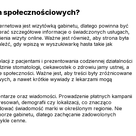
ch społecznościowych?
ernetowa jest wizytówką gabinetu, dlatego powinna być
erać szczegółowe informacje o świadczonych usługach,
enia wizyty online. Ważne jest również, aby strona była
eźć, gdy wpiszą w wyszukiwarkę hasła takie jak
cji z pacjentami i prezentowania codziennej działalności
inie stomatologii, ciekawostek o zdrowiu jamy ustnej, a
 społeczności. Ważne jest, aby treści były zróżnicowane
żowych, a nawet krótkie wywiady z lekarzami mogą
ntarze oraz wiadomości. Prowadzenie płatnych kampanii
sowań, demografii czy lokalizacji, co znacząco
udować świadomość marki w określonym regionie. Nie
 wyborze gabinetu, dlatego zachęcanie zadowolonych
ykle cenne.