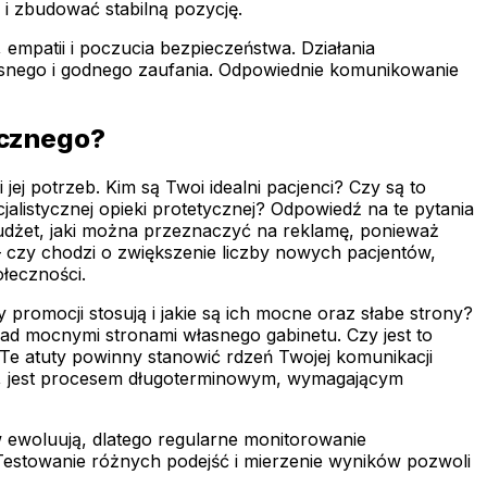
i zbudować stabilną pozycję.
 empatii i poczucia bezpieczeństwa. Działania
esnego i godnego zaufania. Odpowiednie komunikowanie
icznego?
ej potrzeb. Kim są Twoi idealni pacjenci? Czy są to
listycznej opieki protetycznej? Odpowiedź na te pytania
udżet, jaki można przeznaczyć na reklamę, ponieważ
 czy chodzi o zwiększenie liczby nowych pacjentów,
łeczności.
promocji stosują i jakie są ich mocne oraz słabe strony?
 nad mocnymi stronami własnego gabinetu. Czy jest to
 Te atuty powinny stanowić rdzeń Twojej komunikacji
etu, jest procesem długoterminowym, wymagającym
w ewoluują, dlatego regularne monitorowanie
Testowanie różnych podejść i mierzenie wyników pozwoli