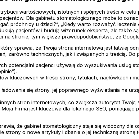
ystrybucji wartościowych, istotnych i spójnych treści w cel
acjentów. Dla gabinetu stomatologicznego może to oznacza
iegać próchnicy u dzieci?”, „Kiedy warto rozważyć leczen
 edukują pacjentów i budują wizerunek eksperta, ale takż
ci na stronie, tym większe prawdopodobieństwo, że Google 
który sprawia, że Twoja strona internetowa jest łatwiej 
ałań, zarówno technicznych, jak i związanych z treścią. 
rych potencjalni pacjenci używają do wyszukiwania usług s
inie”).
ów kluczowych w treści strony, tytułach, nagłówkach i me
ładowania się strony, jej poprawnego wyświetlania na urz
nnych stron internetowych, co zwiększa autorytet Twojej
 Moja Firma jest kluczowa dla lokalnego SEO, pomagając 
 sprawia, że gabinet stomatologiczny staje się widoczny dl
 strony o nowe artykuły i dbanie o jej techniczną stronę t