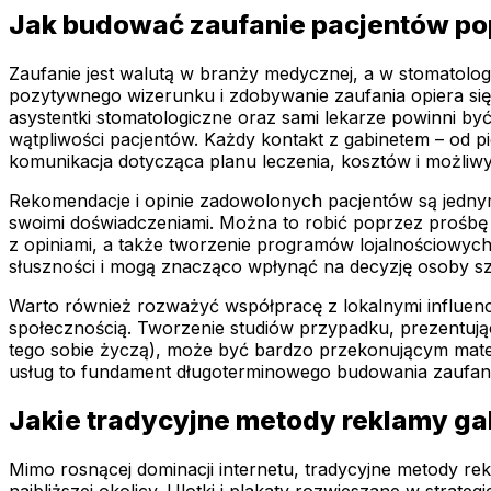
Jak budować zaufanie pacjentów pop
Zaufanie jest walutą w branży medycznej, a w stomatolog
pozytywnego wizerunku i zdobywanie zaufania opiera się n
asystentki stomatologiczne oraz sami lekarze powinni by
wątpliwości pacjentów. Każdy kontakt z gabinetem – od 
komunikacja dotycząca planu leczenia, kosztów i możliwy
Rekomendacje i opinie zadowolonych pacjentów są jednym 
swoimi doświadczeniami. Można to robić poprzez prośbę 
z opiniami, a także tworzenie programów lojalnościowyc
słuszności i mogą znacząco wpłynąć na decyzję osoby szu
Warto również rozważyć współpracę z lokalnymi influence
społecznością. Tworzenie studiów przypadku, prezentujący
tego sobie życzą), może być bardzo przekonującym mater
usług to fundament długoterminowego budowania zaufania
Jakie tradycyjne metody reklamy ga
Mimo rosnącej dominacji internetu, tradycyjne metody r
najbliższej okolicy. Ulotki i plakaty rozwieszane w strate