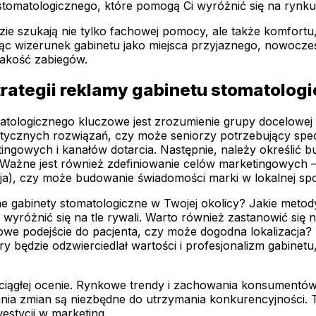
tomatologicznego, które pomogą Ci wyróżnić się na rynku 
zie szukają nie tylko fachowej pomocy, ale także komfortu,
jąc wizerunek gabinetu jako miejsca przyjaznego, nowocz
 jakość zabiegów.
rategii reklamy gabinetu stomatolog
ologicznego kluczowe jest zrozumienie grupy docelowej i j
tycznych rozwiązań, czy może seniorzy potrzebujący specja
gowych i kanałów dotarcia. Następnie, należy określić b
Ważne jest również zdefiniowanie celów marketingowych –
ja), czy może budowanie świadomości marki w lokalnej spo
e gabinety stomatologiczne w Twojej okolicy? Jakie metody 
 wyróżnić się na tle rywali. Warto również zastanowić się
kowe podejście do pacjenta, czy może dogodna lokalizacja?
ry będzie odzwierciedlał wartości i profesjonalizm gabin
ć ciągłej ocenie. Rynkowe trendy i zachowania konsumentó
nia zmian są niezbędne do utrzymania konkurencyjności. 
estycji w marketing.