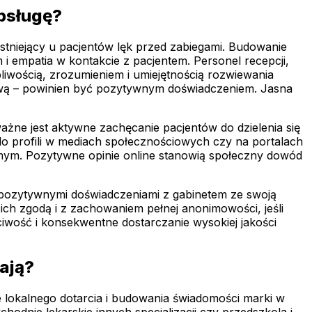
bsługę?
stniejący u pacjentów lęk przed zabiegami. Budowanie
 i empatia w kontakcie z pacjentem. Personel recepcji,
pliwością, zrozumieniem i umiejętnością rozwiewania
gową – powinien być pozytywnym doświadczeniem. Jasna
ażne jest aktywne zachęcanie pacjentów do dzielenia się
o profili w mediach społecznościowych czy na portalach
omym. Pozytywne opinie online stanowią społeczny dowód
mi pozytywnymi doświadczeniami z gabinetem ze swoją
ich zgodą i z zachowaniem pełnej anonimowości, jeśli
wość i konsekwentne dostarczanie wysokiej jakości
ają?
e lokalnego dotarcia i budowania świadomości marki w
chodnie lekarskie innych specjalizacji czy przedszkola i