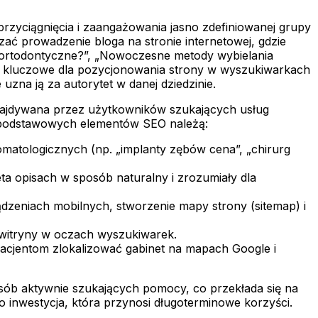
u przyciągnięcia i zaangażowania jasno zdefiniowanej grupy
ć prowadzenie bloga na stronie internetowej, gdzie
ie ortodontyczne?”, „Nowoczesne metody wybielania
e są kluczowe dla pozycjonowania strony w wyszukiwarkach
uzna ją za autorytet w danej dziedzinie.
odnajdywana przez użytkowników szukających usług
Do podstawowych elementów SEO należą:
tomatologicznych (np. „implanty zębów cena”, „chirurg
ta opisach w sposób naturalny i zrozumiały dla
ądzeniach mobilnych, stworzenie mapy strony (sitemap) i
 witryny w oczach wyszukiwarek.
pacjentom zlokalizować gabinet na mapach Google i
a osób aktywnie szukających pomocy, co przekłada się na
o inwestycja, która przynosi długoterminowe korzyści.