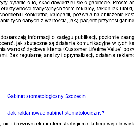
 pytanie o to, skąd dowiedzieli się o gabinecie. Proste a
ektywności tradycyjnych form reklamy, takich jak ulotki, p
uchomieniu konkretnej kampanii, pozwala na obliczenie ko
nie tych danych z wartością, jaką pacjent przynosi gabine
tarczają informacji o zasięgu publikacji, poziomie zaang
nić, jak skuteczne są działania komunikacyjne w tych ka
nia wartość życiowa klienta (Customer Lifetime Value) poz
ami. Bez regularnej analizy i optymalizacji, działania rek
Gabinet stomatologiczny Szczecin
Jak reklamować gabinet stomatologiczny?
ię nieodzownym elementem strategii marketingowej dla wie