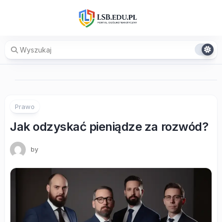
Skip
to
content
Prawo
Jak odzyskać pieniądze za rozwód?
by