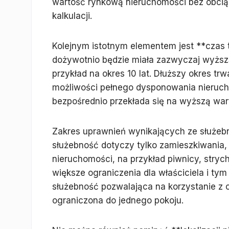
wartość rynkową nieruchomości bez obciąż
kalkulacji.
Kolejnym istotnym elementem jest **czas 
dożywotnio będzie miała zazwyczaj wyższ
przykład na okres 10 lat. Dłuższy okres tr
możliwości pełnego dysponowania nierucho
bezpośrednio przekłada się na wyższą war
Zakres uprawnień wynikających ze służeb
służebność dotyczy tylko zamieszkiwania, 
nieruchomości, na przykład piwnicy, stryc
większe ograniczenia dla właściciela i ty
służebność pozwalająca na korzystanie z c
ograniczona do jednego pokoju.