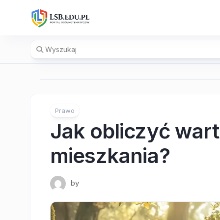
Skip
to
content
Prawo
Jak obliczyć war
mieszkania?
by