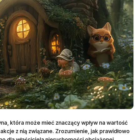
awna, która może mieć znaczący wpływ na wartość
sakcje z nią związane. Zrozumienie, jak prawidłowo
wno dla właściciela nieruchomości obciążonej