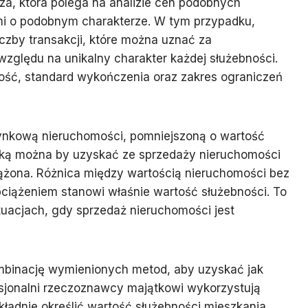
a, która polega na analizie cen podobnych
i o podobnym charakterze. W tym przypadku,
liczby transakcji, które można uznać za
zględu na unikalny charakter każdej służebności.
kość, standard wykończenia oraz zakres ograniczeń
rynkową nieruchomości, pomniejszoną o wartość
jaką można by uzyskać ze sprzedaży nieruchomości
ążona. Różnica między wartością nieruchomości bez
bciążeniem stanowi właśnie wartość służebności. To
tuacjach, gdy sprzedaż nieruchomości jest
kombinację wymienionych metod, aby uzyskać jak
esjonalni rzeczoznawcy majątkowi wykorzystują
kładnie określić wartość służebności mieszkania,