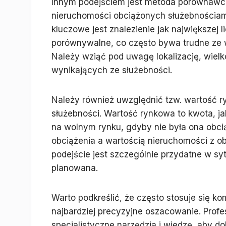
Innym podejściem jest metoda porównawcz
nieruchomości obciążonych służebnościam
kluczowe jest znalezienie jak największej 
porównywalne, co często bywa trudne ze w
Należy wziąć pod uwagę lokalizację, wiel
wynikających ze służebności.
Należy również uwzględnić tzw. wartość 
służebności. Wartość rynkowa to kwota, 
na wolnym rynku, gdyby nie była ona obci
obciążenia a wartością nieruchomości z o
podejście jest szczególnie przydatne w sy
planowana.
Warto podkreślić, że często stosuje się 
najbardziej precyzyjne oszacowanie. Prof
specjalistyczne narzędzia i wiedzę, aby do