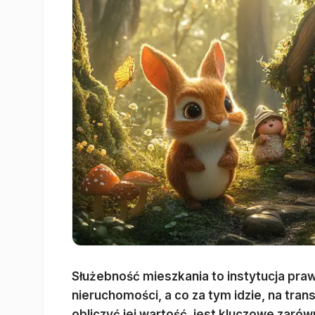
Służebność mieszkania to instytucja pr
nieruchomości, a co za tym idzie, na tran
obliczyć jej wartość, jest kluczowe zaró