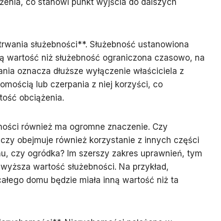
enia, co stanowi punkt wyjścia do dalszych
trwania służebności**. Służebność ustanowiona
ą wartość niż służebność ograniczona czasowo, na
wania oznacza dłuższe wyłączenie właściciela z
mością lub czerpania z niej korzyści, co
tość obciążenia.
ności również ma ogromne znaczenie. Czy
czy obejmuje również korzystanie z innych części
hu, czy ogródka? Im szerszy zakres uprawnień, tym
m wyższa wartość służebności. Na przykład,
ałego domu będzie miała inną wartość niż ta