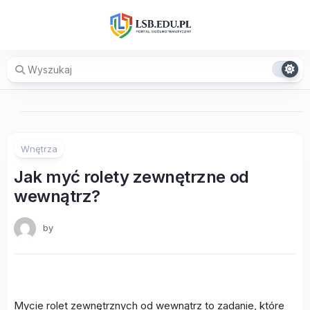
Skip
to
content
Wnętrza
Jak myć rolety zewnętrzne od
wewnątrz?
by
Mycie rolet zewnętrznych od wewnątrz to zadanie, które