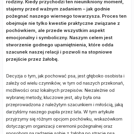
rodziny. Kiedy przychodzi ten nieunikniony moment,
stajemy przed ważnym zadaniem – jak godnie
pożegnać naszego wiernego towarzysza. Proces ten
obejmuje nie tylko kwestie praktyczne związane z
pochówkiem, ale przede wszystkim aspekt
emocjonalny i symboliczny. Naszym celem jest
stworzenie godnego upamiętnienia, które odda
szacunek naszej relacji i pozwoli na stopniowe
przejście przez żałobę.
Decyzja o tym, jak pochować psa, jest głęboko osobista i
zależy od wielu czynników, w tym od naszych przekonań,
możliwości oraz lokalnych przepisów. Niezależnie od
wybranej metody, kluczowe jest, aby była ona
przeprowadzona z należytym szacunkiem i miłością, jaką
darzyliśmy naszego pupila przez lata. W tym artykule
przyjrzymy się różnym opcjom pochówku, wskazówkom
dotyczącym organizacji ceremonii pożegnalnej oraz
sposobom na radzenie sobie z żałobą po stracie psa.