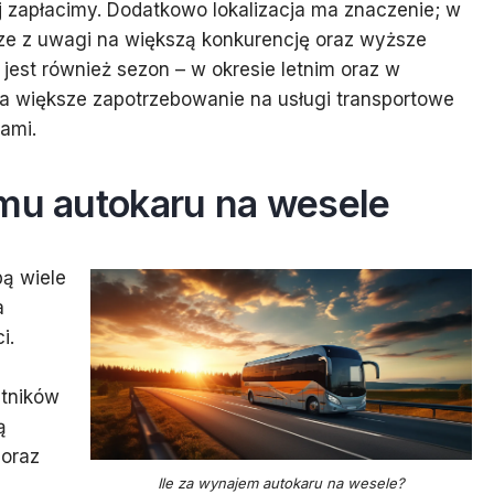
j zapłacimy. Dodatkowo lokalizacja ma znaczenie; w
e z uwagi na większą konkurencję oraz wyższe
 jest również sezon – w okresie letnim oraz w
 większe zapotrzebowanie na usługi transportowe
ami.
jmu autokaru na wesele
ą wiele
a
i.
stników
ą
 oraz
Ile za wynajem autokaru na wesele?