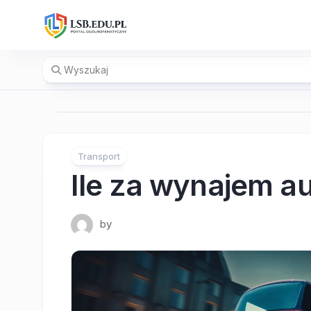
Skip
to
content
Transport
Ile za wynajem a
by