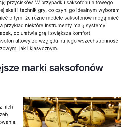
kcję przycisków. W przypadku saksofonu altowego
j skali i technik gry, co czyni go idealnym wyborem
nieć o tym, że różne modele saksofonów mogą mieć
a przykład niektóre instrumenty mają systemy
pek, co ułatwia grę i zwiększa komfort
ksofon altowy ze względu na jego wszechstronność
zzowym, jak i klasycznym.
iejsze marki saksofonów
z nich
rzeb
owania.