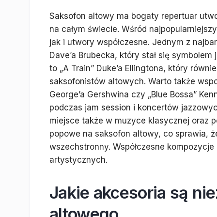
Saksofon altowy ma bogaty repertuar utw
na całym świecie. Wśród najpopularniejszy
jak i utwory współczesne. Jednym z najbar
Dave’a Brubecka, który stał się symbolem 
to „A Train” Duke’a Ellingtona, który równ
saksofonistów altowych. Warto także wsp
George’a Gershwina czy „Blue Bossa” Ken
podczas jam session i koncertów jazzowyc
miejsce także w muzyce klasycznej oraz 
popowe na saksofon altowy, co sprawia, że 
wszechstronny. Współczesne kompozycje r
artystycznych.
Jakie akcesoria są ni
altowego