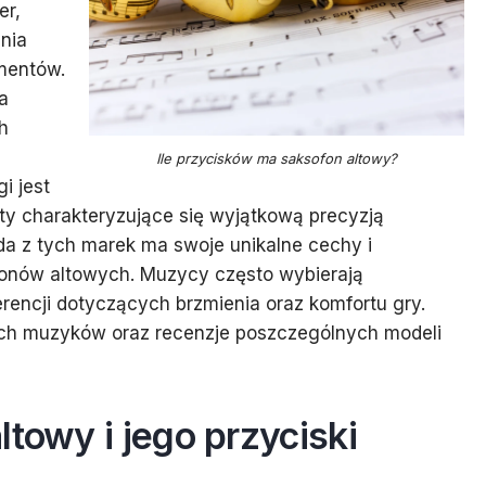
er,
ania
mentów.
a
h
Ile przycisków ma saksofon altowy?
i jest
ty charakteryzujące się wyjątkową precyzją
a z tych marek ma swoje unikalne cechy i
fonów altowych. Muzycy często wybierają
rencji dotyczących brzmienia oraz komfortu gry.
ych muzyków oraz recenzje poszczególnych modeli
towy i jego przyciski