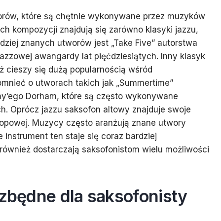
orów, które są chętnie wykonywane przez muzyków
ch kompozycji znajdują się zarówno klasyki jazzu,
dziej znanych utworów jest „Take Five” autorstwa
jazzowej awangardy lat pięćdziesiątych. Inny klasyk
ież cieszy się dużą popularnością wśród
omnieć o utworach takich jak „Summertime”
ny’ego Dorham, które są często wykonywane
h. Oprócz jazzu saksofon altowy znajduje swoje
popowej. Muzycy często aranżują znane utwory
instrument ten staje się coraz bardziej
ównież dostarczają saksofonistom wielu możliwości
ezbędne dla saksofonisty