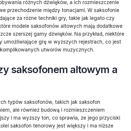
obywania różnych dźwięków, a ich rozmieszczenie
atwe przechodzenie między tonacjami. W saksofonie
jące za różne techniki gry, takie jak legato czy
ektóre modele saksofonów altowych mają dodatkowe
eszcze szerszej gamy dźwięków. Na przykład, niektóre
umożliwiające grę w wyższych rejestrach, co jest
j skomplikowanych utworów muzycznych.
dzy saksofonem altowym a
ych typów saksofonów, takich jak saksofon
niem, ale również budową i rozmieszczeniem
szy i ma wyższy ton, co sprawia, że jego przyciski
olei saksofon tenorowy jest większy i ma niższe