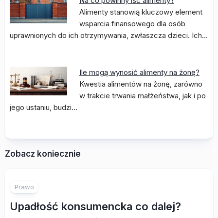
Na co powinny iść alimenty?
Alimenty stanowią kluczowy element
wsparcia finansowego dla osób
uprawnionych do ich otrzymywania, zwłaszcza dzieci. Ich…
Ile mogą wynosić alimenty na żonę?
Kwestia alimentów na żonę, zarówno
w trakcie trwania małżeństwa, jak i po
jego ustaniu, budzi…
Zobacz koniecznie
Prawo
Upadłość konsumencka co dalej?