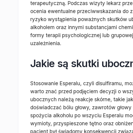
terapeutyczną. Podczas wizyty lekarz p
ocenia ewentualne przeciwwskazania do zas
ryzyko wystąpienia poważnych skutków ubo
alkoholem oraz innymi substancjami chem
formy terapii psychologicznej lub grupowe
uzależnienia.
Jakie są skutki ubocz
Stosowanie Esperalu, czyli disulfiramu, m
warto znać przed podjęciem decyzji o wsz
ubocznych należą reakcje skórne, takie j
doświadczać bólu głowy, zawrotów głowy 
spożycia alkoholu po wszyciu Esperalu mo
wymioty, przyspieszone tętno oraz obniżeni
pacjent był świadomy konsekwencji związa