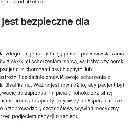
nienia od alkoholu.
jest bezpieczne dla
 każdego pacjenta i istnieją pewne przeciwwskazania
by z ciężkimi schorzeniami serca, wątroby czy nerek
 pacjenci z chorobami psychicznymi lub
strożni i dokładnie omówić swoje schorzenia z
 disulfiramu. Ważne jest również to, aby pacjent był
ację do zaprzestania picia alkoholu. Bez silnej
ania w proces terapeutyczny wszycie Esperalu może
sze przeprowadzają szczegółowy wywiad medyczny
rzed podjęciem decyzji o zabiegu.