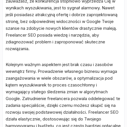
zauważasz, że konkurencja stopniowo wyprzedza Cię w
wynikach wyszukiwania, jest to sygnał alarmowy. Nawet
jeśli posiadasz atrakcyjną ofertę i dobrze zaprojektowaną
stronę, bez odpowiedniej widoczności w Google Twoje
szanse na zdobycie nowych klientów drastycznie maleją.
Freelancer SEO posiada wiedzę i narzędzia, aby
zdiagnozować problem i zaproponować skuteczne
rozwiązania.
Kolejnym ważnym aspektem jest brak czasu i zasobów
wewnątrz firmy. Prowadzenie własnego biznesu wymaga
zaangażowania w wiele obszarów, a optymalizacja pod
kątem wyszukiwarek to proces czasochłonny i
wymagający stałego śledzenia zmian w algorytmach
Google. Zatrudnienie freelancera pozwala oddelegować te
zadania specjaliście, dzięki czemu możesz skupić się na
rozwoju swojej podstawowej działalności. Freelancer SEO
działa elastycznie, dostosowując się do Twojego
harmonogramu i budżetu, co jest często bardziej opłacalne