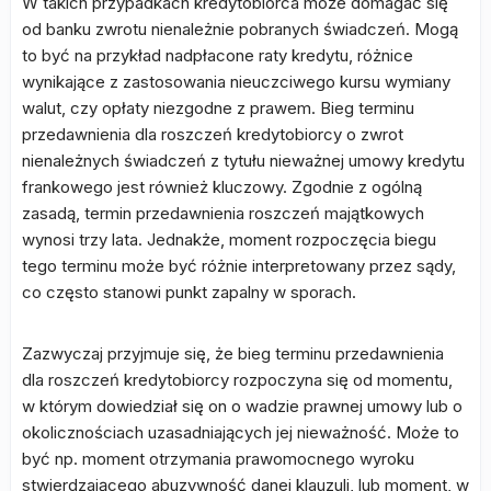
W takich przypadkach kredytobiorca może domagać się
od banku zwrotu nienależnie pobranych świadczeń. Mogą
to być na przykład nadpłacone raty kredytu, różnice
wynikające z zastosowania nieuczciwego kursu wymiany
walut, czy opłaty niezgodne z prawem. Bieg terminu
przedawnienia dla roszczeń kredytobiorcy o zwrot
nienależnych świadczeń z tytułu nieważnej umowy kredytu
frankowego jest również kluczowy. Zgodnie z ogólną
zasadą, termin przedawnienia roszczeń majątkowych
wynosi trzy lata. Jednakże, moment rozpoczęcia biegu
tego terminu może być różnie interpretowany przez sądy,
co często stanowi punkt zapalny w sporach.
Zazwyczaj przyjmuje się, że bieg terminu przedawnienia
dla roszczeń kredytobiorcy rozpoczyna się od momentu,
w którym dowiedział się on o wadzie prawnej umowy lub o
okolicznościach uzasadniających jej nieważność. Może to
być np. moment otrzymania prawomocnego wyroku
stwierdzającego abuzywność danej klauzuli, lub moment, w