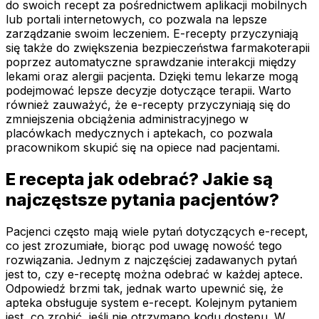
do swoich recept za pośrednictwem aplikacji mobilnych
lub portali internetowych, co pozwala na lepsze
zarządzanie swoim leczeniem. E-recepty przyczyniają
się także do zwiększenia bezpieczeństwa farmakoterapii
poprzez automatyczne sprawdzanie interakcji między
lekami oraz alergii pacjenta. Dzięki temu lekarze mogą
podejmować lepsze decyzje dotyczące terapii. Warto
również zauważyć, że e-recepty przyczyniają się do
zmniejszenia obciążenia administracyjnego w
placówkach medycznych i aptekach, co pozwala
pracownikom skupić się na opiece nad pacjentami.
E recepta jak odebrać? Jakie są
najczęstsze pytania pacjentów?
Pacjenci często mają wiele pytań dotyczących e-recept,
co jest zrozumiałe, biorąc pod uwagę nowość tego
rozwiązania. Jednym z najczęściej zadawanych pytań
jest to, czy e-receptę można odebrać w każdej aptece.
Odpowiedź brzmi tak, jednak warto upewnić się, że
apteka obsługuje system e-recept. Kolejnym pytaniem
jest, co zrobić, jeśli nie otrzymano kodu dostępu. W