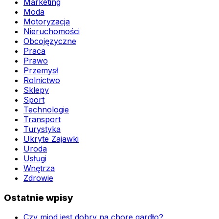
Marketing
Moda
Motoryzacja
Nieruchomości
Obcojęzyczne
Praca
Prawo
Przemysł
Rolnictwo
Sklepy
Sport
Technologie
Transport
Turystyka
Ukryte Zajawki
Uroda
Usługi
Wnętrza
Zdrowie
Ostatnie wpisy
Czy miod jest dobry na chore gardło?