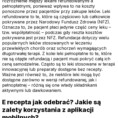
rozróżnienie między lekami refundowanymi a
pełnopłatnymi, ponieważ wpływa to na koszty
ponoszone przez pacjentów przy zakupie leków. Leki
refundowane to te, które są częściowo lub całkowicie
pokrywane przez Narodowy Fundusz Zdrowia (NFZ).
Oznacza to, że pacjent płaci jedynie część ceny leku –
tzw. współpłatność – podczas gdy reszta kosztów
pokrywana jest przez NFZ. Refundacja dotyczy wielu
popularnych leków stosowanych w leczeniu
przewlekłych chorób oraz schorzeń wymagających
długotrwałej terapii. Z kolei leki pełnopłatne to te, które
nie są objęte refundacją i pacjent musi pokryć całą ich
cenę samodzielnie. Często są to leki stosowane w terapii
innowacyjnej lub preparaty dostępne bez recepty.
Ważne jest również to, że niektóre leki mogą być
dostępne zarówno w wersji refundowanej, jak i
pełnopłatnej – różnią się one wtedy składnikami
aktywnymi lub dawkowaniem.
E recepta jak odebrać? Jakie są
zalety korzystania z aplikacji
mobilnych?