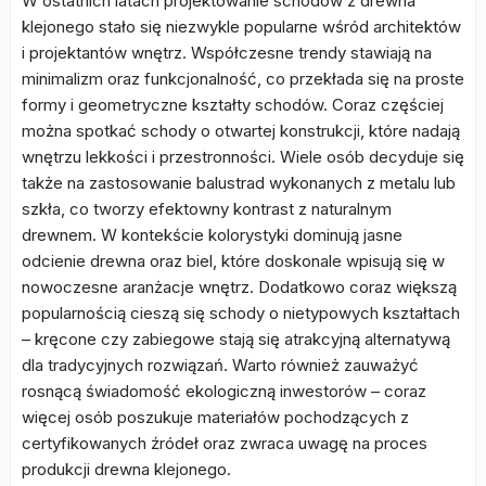
W ostatnich latach projektowanie schodów z drewna
klejonego stało się niezwykle popularne wśród architektów
i projektantów wnętrz. Współczesne trendy stawiają na
minimalizm oraz funkcjonalność, co przekłada się na proste
formy i geometryczne kształty schodów. Coraz częściej
można spotkać schody o otwartej konstrukcji, które nadają
wnętrzu lekkości i przestronności. Wiele osób decyduje się
także na zastosowanie balustrad wykonanych z metalu lub
szkła, co tworzy efektowny kontrast z naturalnym
drewnem. W kontekście kolorystyki dominują jasne
odcienie drewna oraz biel, które doskonale wpisują się w
nowoczesne aranżacje wnętrz. Dodatkowo coraz większą
popularnością cieszą się schody o nietypowych kształtach
– kręcone czy zabiegowe stają się atrakcyjną alternatywą
dla tradycyjnych rozwiązań. Warto również zauważyć
rosnącą świadomość ekologiczną inwestorów – coraz
więcej osób poszukuje materiałów pochodzących z
certyfikowanych źródeł oraz zwraca uwagę na proces
produkcji drewna klejonego.