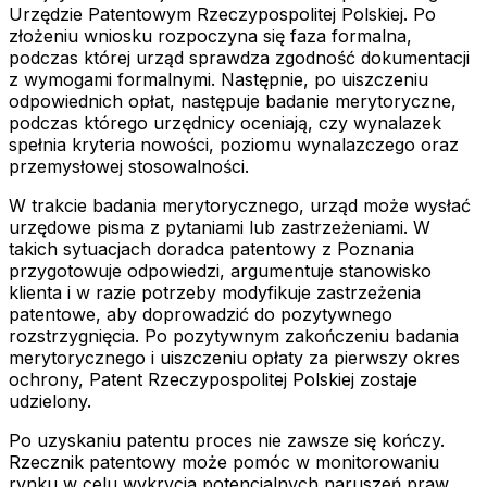
Urzędzie Patentowym Rzeczypospolitej Polskiej. Po
złożeniu wniosku rozpoczyna się faza formalna,
podczas której urząd sprawdza zgodność dokumentacji
z wymogami formalnymi. Następnie, po uiszczeniu
odpowiednich opłat, następuje badanie merytoryczne,
podczas którego urzędnicy oceniają, czy wynalazek
spełnia kryteria nowości, poziomu wynalazczego oraz
przemysłowej stosowalności.
W trakcie badania merytorycznego, urząd może wysłać
urzędowe pisma z pytaniami lub zastrzeżeniami. W
takich sytuacjach doradca patentowy z Poznania
przygotowuje odpowiedzi, argumentuje stanowisko
klienta i w razie potrzeby modyfikuje zastrzeżenia
patentowe, aby doprowadzić do pozytywnego
rozstrzygnięcia. Po pozytywnym zakończeniu badania
merytorycznego i uiszczeniu opłaty za pierwszy okres
ochrony, Patent Rzeczypospolitej Polskiej zostaje
udzielony.
Po uzyskaniu patentu proces nie zawsze się kończy.
Rzecznik patentowy może pomóc w monitorowaniu
rynku w celu wykrycia potencjalnych naruszeń praw