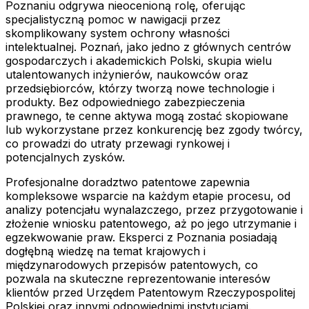
Poznaniu odgrywa nieocenioną rolę, oferując
specjalistyczną pomoc w nawigacji przez
skomplikowany system ochrony własności
intelektualnej. Poznań, jako jedno z głównych centrów
gospodarczych i akademickich Polski, skupia wielu
utalentowanych inżynierów, naukowców oraz
przedsiębiorców, którzy tworzą nowe technologie i
produkty. Bez odpowiedniego zabezpieczenia
prawnego, te cenne aktywa mogą zostać skopiowane
lub wykorzystane przez konkurencję bez zgody twórcy,
co prowadzi do utraty przewagi rynkowej i
potencjalnych zysków.
Profesjonalne doradztwo patentowe zapewnia
kompleksowe wsparcie na każdym etapie procesu, od
analizy potencjału wynalazczego, przez przygotowanie i
złożenie wniosku patentowego, aż po jego utrzymanie i
egzekwowanie praw. Eksperci z Poznania posiadają
dogłębną wiedzę na temat krajowych i
międzynarodowych przepisów patentowych, co
pozwala na skuteczne reprezentowanie interesów
klientów przed Urzędem Patentowym Rzeczypospolitej
Polskiej oraz innymi odpowiednimi instytucjami.