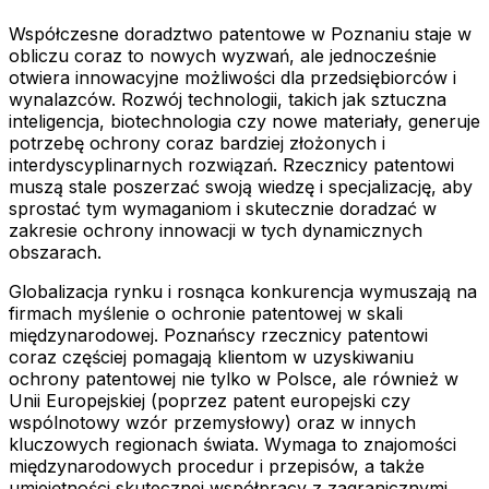
Współczesne doradztwo patentowe w Poznaniu staje w
obliczu coraz to nowych wyzwań, ale jednocześnie
otwiera innowacyjne możliwości dla przedsiębiorców i
wynalazców. Rozwój technologii, takich jak sztuczna
inteligencja, biotechnologia czy nowe materiały, generuje
potrzebę ochrony coraz bardziej złożonych i
interdyscyplinarnych rozwiązań. Rzecznicy patentowi
muszą stale poszerzać swoją wiedzę i specjalizację, aby
sprostać tym wymaganiom i skutecznie doradzać w
zakresie ochrony innowacji w tych dynamicznych
obszarach.
Globalizacja rynku i rosnąca konkurencja wymuszają na
firmach myślenie o ochronie patentowej w skali
międzynarodowej. Poznańscy rzecznicy patentowi
coraz częściej pomagają klientom w uzyskiwaniu
ochrony patentowej nie tylko w Polsce, ale również w
Unii Europejskiej (poprzez patent europejski czy
wspólnotowy wzór przemysłowy) oraz w innych
kluczowych regionach świata. Wymaga to znajomości
międzynarodowych procedur i przepisów, a także
umiejętności skutecznej współpracy z zagranicznymi