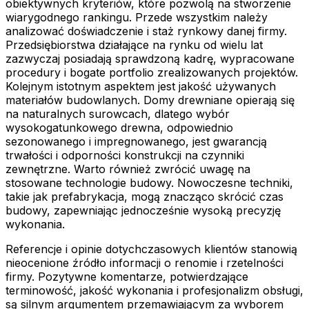
obiektywnych kryteriów, które pozwolą na stworzenie
wiarygodnego rankingu. Przede wszystkim należy
analizować doświadczenie i staż rynkowy danej firmy.
Przedsiębiorstwa działające na rynku od wielu lat
zazwyczaj posiadają sprawdzoną kadrę, wypracowane
procedury i bogate portfolio zrealizowanych projektów.
Kolejnym istotnym aspektem jest jakość używanych
materiałów budowlanych. Domy drewniane opierają się
na naturalnych surowcach, dlatego wybór
wysokogatunkowego drewna, odpowiednio
sezonowanego i impregnowanego, jest gwarancją
trwałości i odporności konstrukcji na czynniki
zewnętrzne. Warto również zwrócić uwagę na
stosowane technologie budowy. Nowoczesne techniki,
takie jak prefabrykacja, mogą znacząco skrócić czas
budowy, zapewniając jednocześnie wysoką precyzję
wykonania.
Referencje i opinie dotychczasowych klientów stanowią
nieocenione źródło informacji o renomie i rzetelności
firmy. Pozytywne komentarze, potwierdzające
terminowość, jakość wykonania i profesjonalizm obsługi,
są silnym argumentem przemawiającym za wyborem