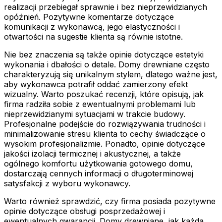
realizacji przebiegał sprawnie i bez nieprzewidzianych
opóźnień. Pozytywne komentarze dotyczące
komunikacji z wykonawcą, jego elastyczności i
otwartości na sugestie klienta są równie istotne.
Nie bez znaczenia są także opinie dotyczące estetyki
wykonania i dbałości o detale. Domy drewniane często
charakteryzują się unikalnym stylem, dlatego ważne jest,
aby wykonawca potrafił oddać zamierzony efekt
wizualny. Warto poszukać recenzji, które opisują, jak
firma radziła sobie z ewentualnymi problemami lub
nieprzewidzianymi sytuacjami w trakcie budowy.
Profesjonalne podejście do rozwiązywania trudności i
minimalizowanie stresu klienta to cechy świadczące o
wysokim profesjonalizmie. Ponadto, opinie dotyczące
jakości izolacji termicznej i akustycznej, a także
ogólnego komfortu użytkowania gotowego domu,
dostarczają cennych informacji o długoterminowej
satysfakcji z wyboru wykonawcy.
Warto również sprawdzić, czy firma posiada pozytywne
opinie dotyczące obsługi posprzedażowej i
ewentualnych gwarancji. Domy drewniane, jak każda