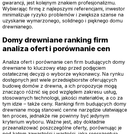
gwarancji, jest kolejnym znakiem profesjonalizmu.
Wybierając firmę z najlepszymi referencjami, inwestor
minimalizuje ryzyko problemów i zwiększa szanse na
uzyskanie wymarzonego, solidnego i pięknego domu
drewnianego.
Domy drewniane ranking firm
analiza ofert i porównanie cen
Analiza ofert i porównanie cen firm budujących domy
drewniane to kluczowy etap przed podjęciem
ostatecznej decyzji o wyborze wykonawcy. Na rynku
dostępnych jest wiele przedsiębiorstw oferujących
budowę domów z drewna, a ich propozycje mogą
znacząco różnić się pod względem zakresu usług,
stosowanych technologii, jakości materiałów, a co za
tym idzie – także ceny. Rankingi firm budujących domy
drewniane mogą stanowić cenne narzędzie ułatwiające
ten proces, jednakże nie powinny być jedynym
kryterium wyboru. Ważne jest, aby dokładnie
przeanalizować poszczególne oferty, porównując je
pod kątem zawartości i wartości, jaką reprezentują.