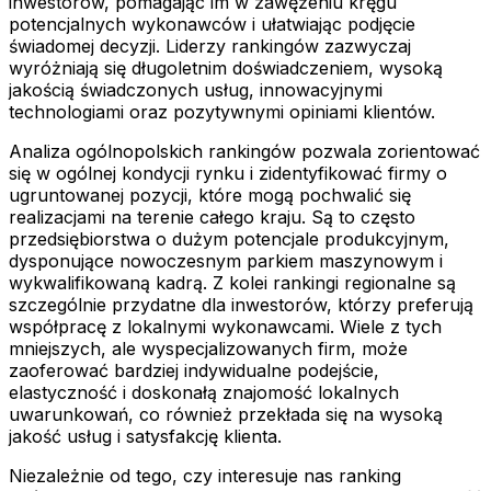
inwestorów, pomagając im w zawężeniu kręgu
potencjalnych wykonawców i ułatwiając podjęcie
świadomej decyzji. Liderzy rankingów zazwyczaj
wyróżniają się długoletnim doświadczeniem, wysoką
jakością świadczonych usług, innowacyjnymi
technologiami oraz pozytywnymi opiniami klientów.
Analiza ogólnopolskich rankingów pozwala zorientować
się w ogólnej kondycji rynku i zidentyfikować firmy o
ugruntowanej pozycji, które mogą pochwalić się
realizacjami na terenie całego kraju. Są to często
przedsiębiorstwa o dużym potencjale produkcyjnym,
dysponujące nowoczesnym parkiem maszynowym i
wykwalifikowaną kadrą. Z kolei rankingi regionalne są
szczególnie przydatne dla inwestorów, którzy preferują
współpracę z lokalnymi wykonawcami. Wiele z tych
mniejszych, ale wyspecjalizowanych firm, może
zaoferować bardziej indywidualne podejście,
elastyczność i doskonałą znajomość lokalnych
uwarunkowań, co również przekłada się na wysoką
jakość usług i satysfakcję klienta.
Niezależnie od tego, czy interesuje nas ranking