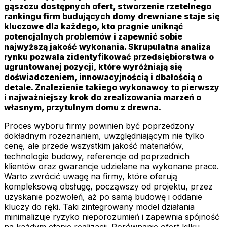
gąszczu dostępnych ofert, stworzenie rzetelnego
rankingu firm budujących domy drewniane staje się
kluczowe dla każdego, kto pragnie uniknąć
potencjalnych problemów i zapewnić sobie
najwyższą jakość wykonania. Skrupulatna analiza
rynku pozwala zidentyfikować przedsiębiorstwa o
ugruntowanej pozycji, które wyróżniają się
doświadczeniem, innowacyjnością i dbałością o
detale. Znalezienie takiego wykonawcy to pierwszy
i najważniejszy krok do zrealizowania marzeń o
własnym, przytulnym domu z drewna.
Proces wyboru firmy powinien być poprzedzony
dokładnym rozeznaniem, uwzględniającym nie tylko
cenę, ale przede wszystkim jakość materiałów,
technologie budowy, referencje od poprzednich
klientów oraz gwarancje udzielane na wykonane prace.
Warto zwrócić uwagę na firmy, które oferują
kompleksową obsługę, począwszy od projektu, przez
uzyskanie pozwoleń, aż po samą budowę i oddanie
kluczy do ręki. Taki zintegrowany model działania
minimalizuje ryzyko nieporozumień i zapewnia spójność
na każdym etapie realizacji. Porównanie ofert kilku