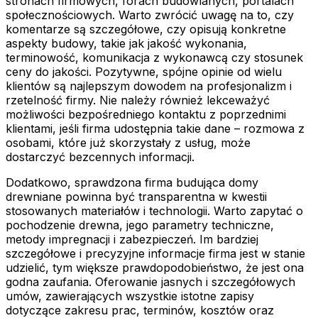
stronach firmowych, forach budowlanych, portalach
społecznościowych. Warto zwrócić uwagę na to, czy
komentarze są szczegółowe, czy opisują konkretne
aspekty budowy, takie jak jakość wykonania,
terminowość, komunikacja z wykonawcą czy stosunek
ceny do jakości. Pozytywne, spójne opinie od wielu
klientów są najlepszym dowodem na profesjonalizm i
rzetelność firmy. Nie należy również lekceważyć
możliwości bezpośredniego kontaktu z poprzednimi
klientami, jeśli firma udostępnia takie dane – rozmowa z
osobami, które już skorzystały z usług, może
dostarczyć bezcennych informacji.
Dodatkowo, sprawdzona firma budująca domy
drewniane powinna być transparentna w kwestii
stosowanych materiałów i technologii. Warto zapytać o
pochodzenie drewna, jego parametry techniczne,
metody impregnacji i zabezpieczeń. Im bardziej
szczegółowe i precyzyjne informacje firma jest w stanie
udzielić, tym większe prawdopodobieństwo, że jest ona
godna zaufania. Oferowanie jasnych i szczegółowych
umów, zawierających wszystkie istotne zapisy
dotyczące zakresu prac, terminów, kosztów oraz