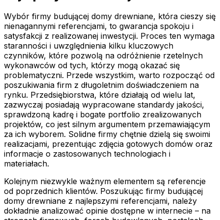
Wybór firmy budującej domy drewniane, która cieszy się
nienagannymi referencjami, to gwarancja spokoju i
satysfakcji z realizowanej inwestycji. Proces ten wymaga
staranności i uwzględnienia kilku kluczowych
czynników, które pozwolą na odróżnienie rzetelnych
wykonawców od tych, którzy mogą okazać się
problematyczni. Przede wszystkim, warto rozpocząć od
poszukiwania firm z długoletnim doświadczeniem na
rynku. Przedsiębiorstwa, które działają od wielu lat,
zazwyczaj posiadają wypracowane standardy jakości,
sprawdzoną kadrę i bogate portfolio zrealizowanych
projektów, co jest silnym argumentem przemawiającym
za ich wyborem. Solidne firmy chętnie dzielą się swoimi
realizacjami, prezentując zdjęcia gotowych domów oraz
informacje o zastosowanych technologiach i
materiałach.
Kolejnym niezwykle ważnym elementem są referencje
od poprzednich klientów. Poszukując firmy budującej
domy drewniane z najlepszymi referencjami, należy
dokładnie analizować opinie dostępne w internecie – na