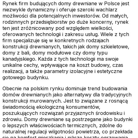
Rynek firm budujących domy drewniane w Polsce jest
niezwykle dynamiczny i oferuje szeroki wachlarz
możliwości dla potencjalnych inwestorów. Od małych,
rodzinnych przedsiębiorstw po duże koncerny, rynek
ten jest zróżnicowany pod względem wielkości,
oferowanych technologii i zakresu usług. Wiele z tych
firm specjalizuje się w konkretnych rodzajach
konstrukcji drewnianych, takich jak domy szkieletowe,
domy z bali, domy modułowe czy domy typu
kanadyjskiego. Każda z tych technologii ma swoje
unikalne cechy, wpływające na koszt budowy, czas
realizacji, a także parametry izolacyjne i estetyczne
gotowego budynku.
Obecnie na polskim rynku dominuje trend budowania
domów drewnianych jako alternatywy dla tradycyjnych
konstrukcji murowanych. Jest to związane z rosnącą
świadomością ekologiczną konsumentów,
poszukujących rozwiązań przyjaznych środowisku i
zdrowiu. Domy drewniane są postrzegane jako budynki
o lepszych właściwościach termicznych, zdolne do
naturalnej regulacji wilgotności powietrza, co przekłada
się na komfort mieszkania i niższe koszty ogrzewania.