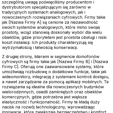
szczególną uwagę poświęciliśmy producentom i
dystrybutorom specjalizującym się zarówno w
tradycyjnych systemach analogowych, jak i
nowoczesnych rozwiązaniach cyfrowych. Firmy takie
jak [Nazwa Firmy A] są cenione za niezawodność
swoich systemów analogowych, które mimo swojej
prostoty, wciąż stanowią doskonały wybór dla wielu
obiektów, gdzie priorytetem jest prostota obsługi i niski
koszt instalacji. Ich produkty charakteryzują się
wytrzymałością i łatwością konserwacji.
Z drugiej strony, liderami w segmencie domofonów
cyfrowych są firmy takie jak [Nazwa Firmy B] i [Nazwa
Firmy C]. Oferują one zaawansowane systemy, które
umożliwiają rozbudowę o dodatkowe funkcje, takie jak
wideomonitory, integrację z systemami kontroli dostępu,
a nawet zarządzanie za pomocą aplikacji mobilnych. Te
rozwiązania są idealne dla nowoczesnych budynków
wielorodzinnych, osiedli zamkniętych oraz obiektów
komercyjnych, gdzie potrzebna jest większa
elastyczność i funkcjonalność. Firmy te kładą duży
nacisk na rozwój technologiczny, wprowadzając
innowacje, które zwiększają bezpieczeństwo i komfort