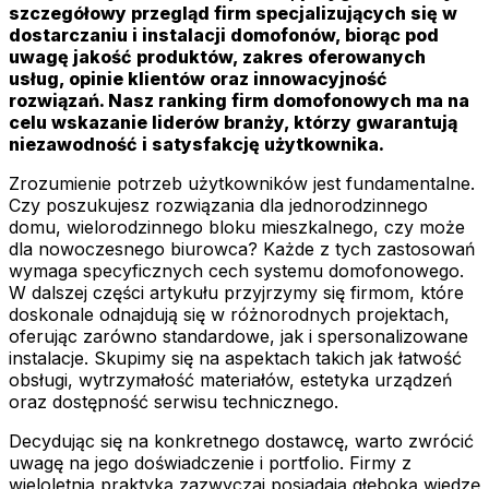
szczegółowy przegląd firm specjalizujących się w
dostarczaniu i instalacji domofonów, biorąc pod
uwagę jakość produktów, zakres oferowanych
usług, opinie klientów oraz innowacyjność
rozwiązań. Nasz ranking firm domofonowych ma na
celu wskazanie liderów branży, którzy gwarantują
niezawodność i satysfakcję użytkownika.
Zrozumienie potrzeb użytkowników jest fundamentalne.
Czy poszukujesz rozwiązania dla jednorodzinnego
domu, wielorodzinnego bloku mieszkalnego, czy może
dla nowoczesnego biurowca? Każde z tych zastosowań
wymaga specyficznych cech systemu domofonowego.
W dalszej części artykułu przyjrzymy się firmom, które
doskonale odnajdują się w różnorodnych projektach,
oferując zarówno standardowe, jak i spersonalizowane
instalacje. Skupimy się na aspektach takich jak łatwość
obsługi, wytrzymałość materiałów, estetyka urządzeń
oraz dostępność serwisu technicznego.
Decydując się na konkretnego dostawcę, warto zwrócić
uwagę na jego doświadczenie i portfolio. Firmy z
wieloletnią praktyką zazwyczaj posiadają głęboką wiedzę