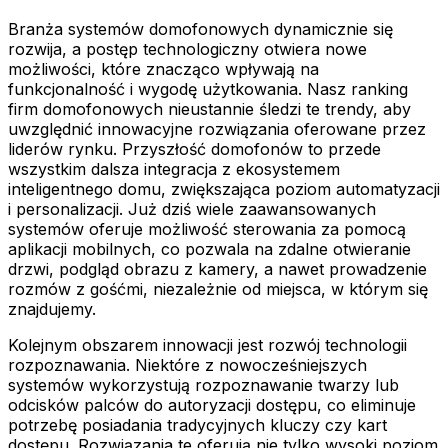
Branża systemów domofonowych dynamicznie się
rozwija, a postęp technologiczny otwiera nowe
możliwości, które znacząco wpływają na
funkcjonalność i wygodę użytkowania. Nasz ranking
firm domofonowych nieustannie śledzi te trendy, aby
uwzględnić innowacyjne rozwiązania oferowane przez
liderów rynku. Przyszłość domofonów to przede
wszystkim dalsza integracja z ekosystemem
inteligentnego domu, zwiększająca poziom automatyzacji
i personalizacji. Już dziś wiele zaawansowanych
systemów oferuje możliwość sterowania za pomocą
aplikacji mobilnych, co pozwala na zdalne otwieranie
drzwi, podgląd obrazu z kamery, a nawet prowadzenie
rozmów z gośćmi, niezależnie od miejsca, w którym się
znajdujemy.
Kolejnym obszarem innowacji jest rozwój technologii
rozpoznawania. Niektóre z nowocześniejszych
systemów wykorzystują rozpoznawanie twarzy lub
odcisków palców do autoryzacji dostępu, co eliminuje
potrzebę posiadania tradycyjnych kluczy czy kart
dostępu. Rozwiązania te oferują nie tylko wysoki poziom