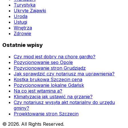
Turystyka
Ukryte Zajawki
Uroda
Usługi
Wnętrza
Zdrowie
Ostatnie wpisy
Czy miod jest dobry na chore gardło?
Pozycjonowanie seo Opole
Pozycjonowanie stron Grudziądz
Jak sprawdzić czy notariusz ma uprawnienia?
Kostka brukowa Szczecin cena
Pozycjonowanie lokalne Gdańsk
Na co jest witamina a?
Klimatyzacja jak ustawić na grzanie?
Czy notariusz wysyła akt notarialny do urzędu
gminy?
Projektowanie stron Szczecin
© 2026. All Rights Reserved.