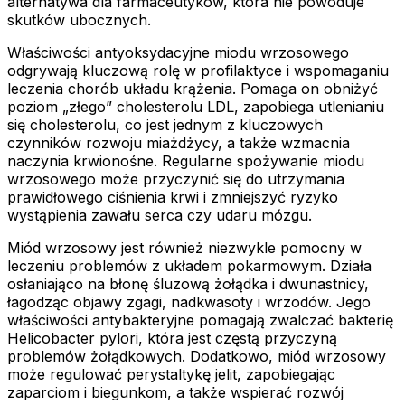
alternatywa dla farmaceutyków, która nie powoduje
skutków ubocznych.
Właściwości antyoksydacyjne miodu wrzosowego
odgrywają kluczową rolę w profilaktyce i wspomaganiu
leczenia chorób układu krążenia. Pomaga on obniżyć
poziom „złego” cholesterolu LDL, zapobiega utlenianiu
się cholesterolu, co jest jednym z kluczowych
czynników rozwoju miażdżycy, a także wzmacnia
naczynia krwionośne. Regularne spożywanie miodu
wrzosowego może przyczynić się do utrzymania
prawidłowego ciśnienia krwi i zmniejszyć ryzyko
wystąpienia zawału serca czy udaru mózgu.
Miód wrzosowy jest również niezwykle pomocny w
leczeniu problemów z układem pokarmowym. Działa
osłaniająco na błonę śluzową żołądka i dwunastnicy,
łagodząc objawy zgagi, nadkwasoty i wrzodów. Jego
właściwości antybakteryjne pomagają zwalczać bakterię
Helicobacter pylori, która jest częstą przyczyną
problemów żołądkowych. Dodatkowo, miód wrzosowy
może regulować perystaltykę jelit, zapobiegając
zaparciom i biegunkom, a także wspierać rozwój