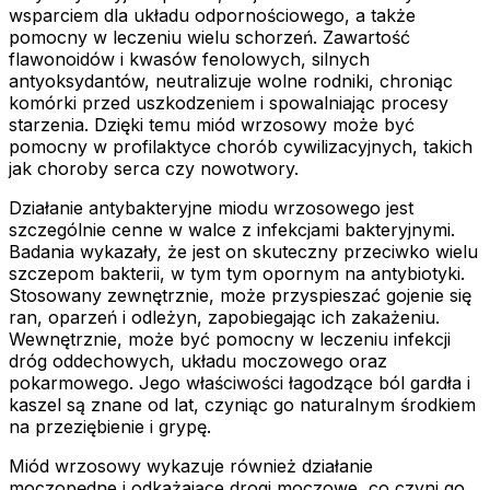
wsparciem dla układu odpornościowego, a także
pomocny w leczeniu wielu schorzeń. Zawartość
flawonoidów i kwasów fenolowych, silnych
antyoksydantów, neutralizuje wolne rodniki, chroniąc
komórki przed uszkodzeniem i spowalniając procesy
starzenia. Dzięki temu miód wrzosowy może być
pomocny w profilaktyce chorób cywilizacyjnych, takich
jak choroby serca czy nowotwory.
Działanie antybakteryjne miodu wrzosowego jest
szczególnie cenne w walce z infekcjami bakteryjnymi.
Badania wykazały, że jest on skuteczny przeciwko wielu
szczepom bakterii, w tym tym opornym na antybiotyki.
Stosowany zewnętrznie, może przyspieszać gojenie się
ran, oparzeń i odleżyn, zapobiegając ich zakażeniu.
Wewnętrznie, może być pomocny w leczeniu infekcji
dróg oddechowych, układu moczowego oraz
pokarmowego. Jego właściwości łagodzące ból gardła i
kaszel są znane od lat, czyniąc go naturalnym środkiem
na przeziębienie i grypę.
Miód wrzosowy wykazuje również działanie
moczopędne i odkażające drogi moczowe, co czyni go