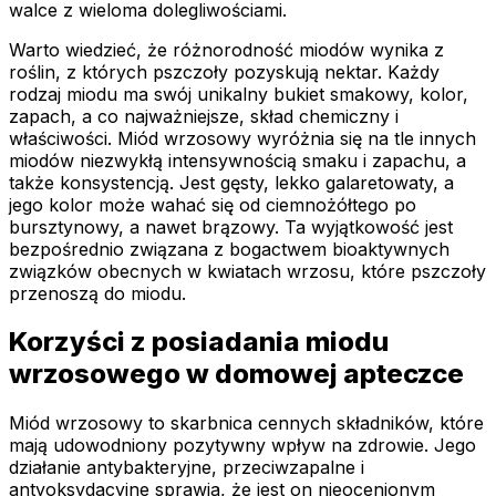
walce z wieloma dolegliwościami.
Warto wiedzieć, że różnorodność miodów wynika z
roślin, z których pszczoły pozyskują nektar. Każdy
rodzaj miodu ma swój unikalny bukiet smakowy, kolor,
zapach, a co najważniejsze, skład chemiczny i
właściwości. Miód wrzosowy wyróżnia się na tle innych
miodów niezwykłą intensywnością smaku i zapachu, a
także konsystencją. Jest gęsty, lekko galaretowaty, a
jego kolor może wahać się od ciemnożółtego po
bursztynowy, a nawet brązowy. Ta wyjątkowość jest
bezpośrednio związana z bogactwem bioaktywnych
związków obecnych w kwiatach wrzosu, które pszczoły
przenoszą do miodu.
Korzyści z posiadania miodu
wrzosowego w domowej apteczce
Miód wrzosowy to skarbnica cennych składników, które
mają udowodniony pozytywny wpływ na zdrowie. Jego
działanie antybakteryjne, przeciwzapalne i
antyoksydacyjne sprawia, że jest on nieocenionym