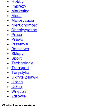
Hobby
Imprezy
Marketing
Moda
Motoryzacja
Nieruchomości
Obcojęzyczne
Praca
Prawo
Przemysł
Rolnictwo
Sklepy
Sport
Technologie
Transport
Turystyka
Ukryte Zajawki
Uroda
Usługi
Wnętrza
Zdrowie
Ostatnie wpisy