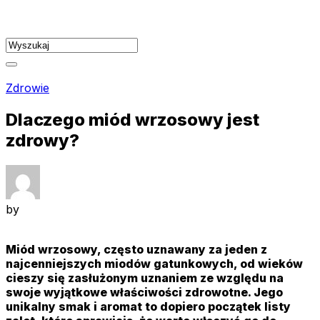
Skip
to
content
Zdrowie
Dlaczego miód wrzosowy jest
zdrowy?
by
Miód wrzosowy, często uznawany za jeden z
najcenniejszych miodów gatunkowych, od wieków
cieszy się zasłużonym uznaniem ze względu na
swoje wyjątkowe właściwości zdrowotne. Jego
unikalny smak i aromat to dopiero początek listy