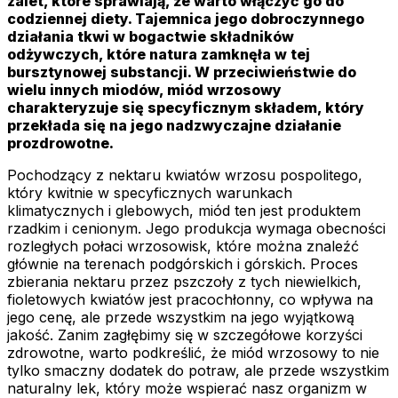
zalet, które sprawiają, że warto włączyć go do
codziennej diety. Tajemnica jego dobroczynnego
działania tkwi w bogactwie składników
odżywczych, które natura zamknęła w tej
bursztynowej substancji. W przeciwieństwie do
wielu innych miodów, miód wrzosowy
charakteryzuje się specyficznym składem, który
przekłada się na jego nadzwyczajne działanie
prozdrowotne.
Pochodzący z nektaru kwiatów wrzosu pospolitego,
który kwitnie w specyficznych warunkach
klimatycznych i glebowych, miód ten jest produktem
rzadkim i cenionym. Jego produkcja wymaga obecności
rozległych połaci wrzosowisk, które można znaleźć
głównie na terenach podgórskich i górskich. Proces
zbierania nektaru przez pszczoły z tych niewielkich,
fioletowych kwiatów jest pracochłonny, co wpływa na
jego cenę, ale przede wszystkim na jego wyjątkową
jakość. Zanim zagłębimy się w szczegółowe korzyści
zdrowotne, warto podkreślić, że miód wrzosowy to nie
tylko smaczny dodatek do potraw, ale przede wszystkim
naturalny lek, który może wspierać nasz organizm w