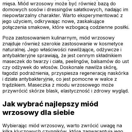
mięsa. Miód wrzosowy może być również bazą do
domowych sosów i dressingów sałatkowych, nadając im
niepowtarzalny charakter. Warto eksperymentować z
jego użyciem, odkrywając nowe, zaskakujące
połączenia smakowe, które wzbogacą codzienne posiłki.
Poza zastosowaniem kulinarnym, miód wrzosowy
znajduje również szerokie zastosowanie w kosmetyce
naturalnej. Jego właściwości nawilżające, odżywcze i
antybakteryjne sprawiają, że jest cennym składnikiem
maseczek do twarzy i ciała, peelingów, balsamów do ust
czy odżywek do włosów. Doskonale nawilża skórę,
łagodzi podrażnienia, przyspiesza regenerację naskórka
i działa antybakteryjnie, co jest pomocne w walce z
trądzikiem. Maseczka z miodu wrzosowego może
przywrócić skórze blask, elastyczność i zdrowy wygląd.
Jak wybrać najlepszy miód
wrzosowy dla siebie
Wybierając miód wrzosowy, warto zwrócić uwagę na
kilka kluczowych czynników, które zagwarantują jego