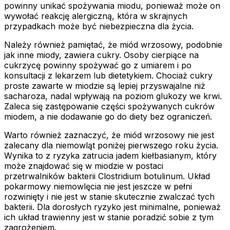
powinny unikać spożywania miodu, ponieważ może on
wywołać reakcję alergiczną, która w skrajnych
przypadkach może być niebezpieczna dla życia.
Należy również pamiętać, że miód wrzosowy, podobnie
jak inne miody, zawiera cukry. Osoby cierpiące na
cukrzycę powinny spożywać go z umiarem i po
konsultacji z lekarzem lub dietetykiem. Chociaż cukry
proste zawarte w miodzie są lepiej przyswajalne niż
sacharoza, nadal wpływają na poziom glukozy we krwi.
Zaleca się zastępowanie części spożywanych cukrów
miodem, a nie dodawanie go do diety bez ograniczeń.
Warto również zaznaczyć, że miód wrzosowy nie jest
zalecany dla niemowląt poniżej pierwszego roku życia.
Wynika to z ryzyka zatrucia jadem kiełbasianym, który
może znajdować się w miodzie w postaci
przetrwalników bakterii Clostridium botulinum. Układ
pokarmowy niemowlęcia nie jest jeszcze w pełni
rozwinięty i nie jest w stanie skutecznie zwalczać tych
bakterii. Dla dorosłych ryzyko jest minimalne, ponieważ
ich układ trawienny jest w stanie poradzić sobie z tym
zagrożeniem.