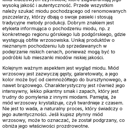
wysoką jakość i autentyczność. Przede wszystkim
należy szukać miodu pochodzącego od renomowanych
pszczelarzy, którzy dbają o swoje pasieki i stosują
tradycyjne metody produkcji. Dobrym znakiem jest
etykieta informująca o pochodzeniu miodu, np. z
konkretnego regionu górskiego lub podgórskiego, gdzie
występują obfite wrzosowiska. Unikaj produktów o
nieznanym pochodzeniu lub sprzedawanych w
podejrzanie niskich cenach, ponieważ mogą być to
podróbki lub mieszanki miodów niskiej jakości.
Kolejnym ważnym aspektem jest wygląd miodu. Miód
wrzosowy jest zazwyczaj gęsty, galaretowaty, a jego
kolor może być od ciemnożółtego do bursztynowego, a
nawet brązowego. Charakterystyczny jest również jego
intensywny, lekko pikantny smak i zapach, który jest
trudny do pomylenia z innymi miodami. Pamiętaj, że
miód wrzosowy krystalizuje, czyli twardnieje z czasem.
Nie jest to wada, a naturalny proces, który świadczy o
jego autentyczności. Jeśli kupisz płynny miód
wrzosowy, może to oznaczać, że został podgrzany, co
obniża jego właściwości prozdrowotne.