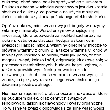
cukrową, choć nadal należy spożywać go z umiarem.
Fruktoza obecna w miodzie wrzosowym jest dwukrotnie
słodsza od glukozy, co pozwala na użycie mniejszej
ilości miodu do uzyskania pożądanego efektu słodkości.
Oprócz cukrów, miód wrzosowy jest bogaty w enzymy,
witaminy i minerały. Wśród enzymów znajduje się
inwertaza, która odpowiada za rozkład sacharozy na
cukry proste, oraz diastaza, będąca wskaźnikiem
świeżości i jakości miodu. Witaminy obecne w miodzie to
głównie witaminy z grupy B, a także witamina C, choć w
mniejszych ilościach. Minerały, takie jak potas, fosfor,
magnez, wapń, żelazo i sód, odgrywają kluczową rolę w
procesach metabolicznych, budowie kości i zębów, a
także w prawidłowym funkcjonowaniu układu
nerwowego. Ich obecność w miodzie wrzosowym jest
znacząca i przyczynia się do jego wszechstronnego
działania prozdrowotnego.
Nie można zapomnieć o obecności aminokwasów, które
są budulcem białek, oraz cennych związków
fenolowych, takich jak flawonoidy i kwasy organiczne.
To właśnie te związki odpowiadają za silne właściwości