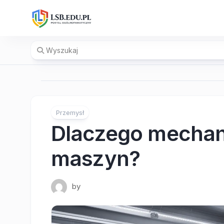
Skip
to
content
Przemysł
Dlaczego mechan
maszyn?
by