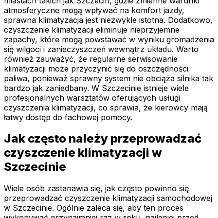
miastach takich jak Szczecin, gdzie zmienne warunki
atmosferyczne mogą wpływać na komfort jazdy,
sprawna klimatyzacja jest niezwykle istotna. Dodatkowo,
czyszczenie klimatyzacji eliminuje nieprzyjemne
zapachy, które mogą powstawać w wyniku gromadzenia
się wilgoci i zanieczyszczeń wewnątrz układu. Warto
również zauważyć, że regularne serwisowanie
klimatyzacji może przyczynić się do oszczędności
paliwa, ponieważ sprawny system nie obciąża silnika tak
bardzo jak zaniedbany. W Szczecinie istnieje wiele
profesjonalnych warsztatów oferujących usługi
czyszczenia klimatyzacji, co sprawia, że kierowcy mają
łatwy dostęp do fachowej pomocy.
Jak często należy przeprowadzać
czyszczenie klimatyzacji w
Szczecinie
Wiele osób zastanawia się, jak często powinno się
przeprowadzać czyszczenie klimatyzacji samochodowej
w Szczecinie. Ogólnie zaleca się, aby ten proces
wykonywać przynajmniej raz w roku, najlepiej przed