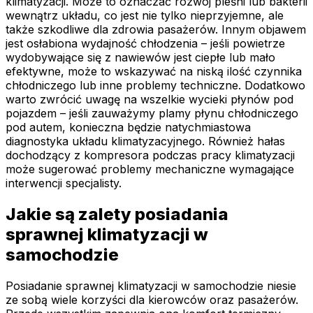
klimatyzacji. Może to oznaczać rozwój pleśni lub bakterii
wewnątrz układu, co jest nie tylko nieprzyjemne, ale
także szkodliwe dla zdrowia pasażerów. Innym objawem
jest osłabiona wydajność chłodzenia – jeśli powietrze
wydobywające się z nawiewów jest ciepłe lub mało
efektywne, może to wskazywać na niską ilość czynnika
chłodniczego lub inne problemy techniczne. Dodatkowo
warto zwrócić uwagę na wszelkie wycieki płynów pod
pojazdem – jeśli zauważymy plamy płynu chłodniczego
pod autem, konieczna będzie natychmiastowa
diagnostyka układu klimatyzacyjnego. Również hałas
dochodzący z kompresora podczas pracy klimatyzacji
może sugerować problemy mechaniczne wymagające
interwencji specjalisty.
Jakie są zalety posiadania
sprawnej klimatyzacji w
samochodzie
Posiadanie sprawnej klimatyzacji w samochodzie niesie
ze sobą wiele korzyści dla kierowców oraz pasażerów.