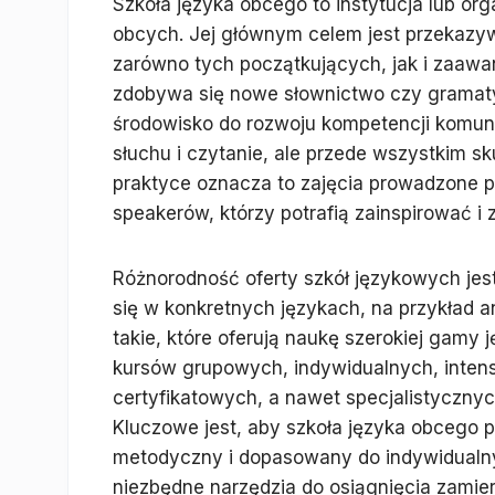
Szkoła języka obcego to instytucja lub org
obcych. Jej głównym celem jest przekazyw
zarówno tych początkujących, jak i zaawan
zdobywa się nowe słownictwo czy gramat
środowisko do rozwoju kompetencji komuni
słuchu i czytanie, ale przede wszystkim s
praktyce oznacza to zajęcia prowadzone p
speakerów, którzy potrafią zainspirować 
Różnorodność oferty szkół językowych jes
się w konkretnych językach, na przykład a
takie, które oferują naukę szerokiej gamy
kursów grupowych, indywidualnych, inte
certyfikatowych, a nawet specjalistycznyc
Kluczowe jest, aby szkoła języka obcego 
metodyczny i dopasowany do indywidualn
niezbędne narzędzia do osiągnięcia zamie