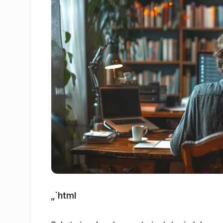
„`html