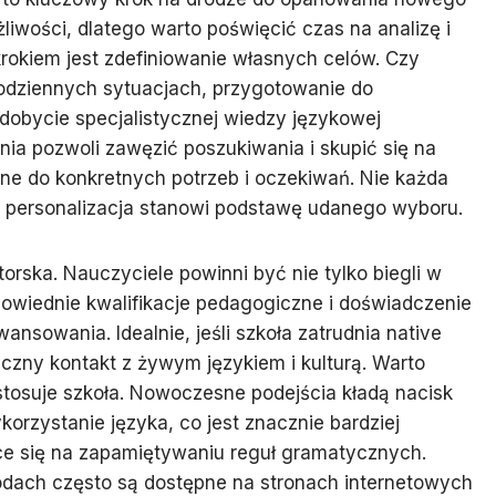
liwości, dlatego warto poświęcić czas na analizę i
rokiem jest zdefiniowanie własnych celów. Czy
odziennych sytuacjach, przygotowanie do
bycie specjalistycznej wiedzy językowej
ia pozwoli zawęzić poszukiwania i skupić się na
ne do konkretnych potrzeb i oczekiwań. Nie każda
go personalizacja stanowi podstawę udanego wyboru.
orska. Nauczyciele powinni być nie tylko biegli w
owiednie kwalifikacje pedagogiczne i doświadczenie
nsowania. Idealnie, jeśli szkoła zatrudnia native
zny kontakt z żywym językiem i kulturą. Warto
stosuje szkoła. Nowoczesne podejścia kładą nacisk
korzystanie języka, co jest znacznie bardziej
ce się na zapamiętywaniu reguł gramatycznych.
odach często są dostępne na stronach internetowych