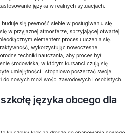
zastosowanie języka w realnych sytuacjach.
e buduje się pewność siebie w posługiwaniu się
ię w przyjaznej atmosferze, sprzyjającej otwartej
ą nieodłącznym elementem procesu uczenia się.
eraktywność, wykorzystując nowoczesne
norodne techniki nauczania, aby proces był
enie środowiska, w którym kursanci czują się
te umiejętności i stopniowo poszerzać swoje
wi do nowych możliwości zawodowych i osobistych.
szkołę języka obcego dla
 to kluczowy krok na drodze do opanowania nowego