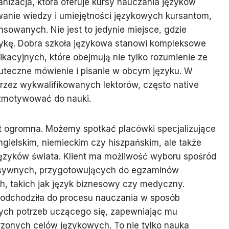
anizacja, która oferuje kursy nauczania języków
anie wiedzy i umiejętności językowych kursantom,
sowanych. Nie jest to jedynie miejsce, gdzie
ykę. Dobra szkoła językowa stanowi kompleksowe
kacyjnych, które obejmują nie tylko rozumienie ze
kuteczne mówienie i pisanie w obcym języku. W
rzez wykwalifikowanych lektorów, często native
i zmotywować do nauki.
t ogromna. Możemy spotkać placówki specjalizujące
ngielskim, niemieckim czy hiszpańskim, ale także
 języków świata. Klient ma możliwość wyboru spośród
nsywnych, przygotowujących do egzaminów
h, takich jak język biznesowy czy medyczny.
podchodziła do procesu nauczania w sposób
ych potrzeb uczącego się, zapewniając mu
rzonych celów językowych. To nie tylko nauka