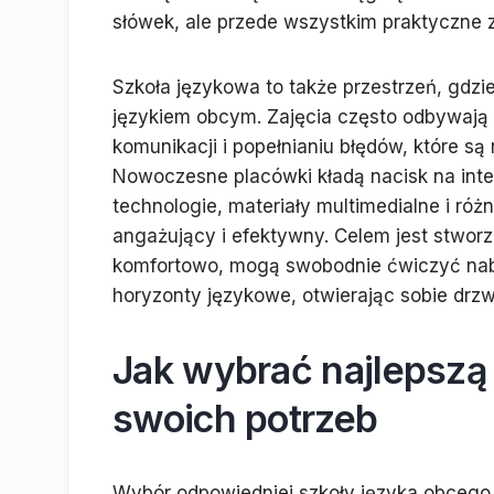
słówek, ale przede wszystkim praktyczne 
Szkoła językowa to także przestrzeń, gdzi
językiem obcym. Zajęcia często odbywają s
komunikacji i popełnianiu błędów, które s
Nowoczesne placówki kładą nacisk na int
technologie, materiały multimedialne i róż
angażujący i efektywny. Celem jest stworz
komfortowo, mogą swobodnie ćwiczyć naby
horyzonty językowe, otwierając sobie drz
Jak wybrać najlepszą 
swoich potrzeb
Wybór odpowiedniej szkoły języka obcego