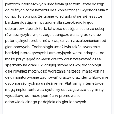
platform internetowych umożliwia graczom łatwy dostęp
do różnych form hazardu bez konieczności wychodzenia z
domu. To sprawia, że granie w zdrapki staje się jeszcze
bardziej dostępne i wygodne dla szerokiego kręgu
odbiorców. Jednakże ta łatwość dostępu niesie ze sobą
również ryzyko większego zaangażowania graczy oraz
potencjalnych problemów związanych z uzależnieniem od
gier losowych. Technologia umożliwia także tworzenie
bardziej interaktywnych i atrakcyjnych wersji zdrapek, co
może przyciągać nowych graczy oraz zwiększać czas
spędzany na graniu. Z drugiej strony rozwój technologii
daje również możliwość wdrażania narzędzi mających na
celu monitorowanie zachowań graczy oraz identyfikowanie
osób narażonych na uzależnienie. Platformy internetowe
mogą implementować systemy ostrzegawcze czy limity
wydatków, co może pomóc w promowaniu
odpowiedzialnego podejścia do gier losowych.