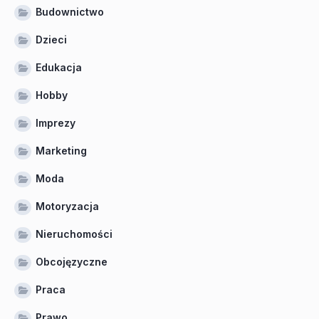
Budownictwo
Dzieci
Edukacja
Hobby
Imprezy
Marketing
Moda
Motoryzacja
Nieruchomości
Obcojęzyczne
Praca
Prawo