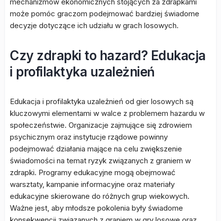
mechanizmów ekonomicznych stojących za zdrapkami
może pomóc graczom podejmować bardziej świadome
decyzje dotyczące ich udziału w grach losowych.
Czy zdrapki to hazard? Edukacja
i profilaktyka uzależnień
Edukacja i profilaktyka uzależnień od gier losowych są
kluczowymi elementami w walce z problemem hazardu w
społeczeństwie. Organizacje zajmujące się zdrowiem
psychicznym oraz instytucje rządowe powinny
podejmować działania mające na celu zwiększenie
świadomości na temat ryzyk związanych z graniem w
zdrapki. Programy edukacyjne mogą obejmować
warsztaty, kampanie informacyjne oraz materiały
edukacyjne skierowane do różnych grup wiekowych.
Ważne jest, aby młodsze pokolenia były świadome
konsekwencji związanych z graniem w gry losowe oraz