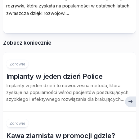
rozrywki, która zyskała na popularności w ostatnich latach,
zwłaszcza dzięki rozwojowi…
Zobacz koniecznie
Zdrowie
Implanty w jeden dzień Police
Implanty w jeden dzień to nowoczesna metoda, która
zyskuje na popularności wśród pacjentów poszukujących
szybkiego i efektywnego rozwiązania dla brakujących...
Zdrowie
Kawa ziarnista w promocji gdzie?