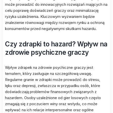
może prowadzić do innowacyjnych rozwiązań mających na
celu poprawę doświadczeń graczy oraz minimalizację
ryzyka uzależnienia. Kluczowym wyzwaniem będzie
znalezienie równowagi między rozwojem rynku a ochroną
konsumentów przed negatywnymi skutkami hazardu.
Czy zdrapki to hazard? Wpływ na
zdrowie psychiczne graczy
Wpływ zdrapek na zdrowie psychiczne graczy jest
tematem, który zasługuje na szczegółową uwagę.
Regularne granie w zdrapki może prowadzić do stresu,
lęku oraz depresji, zwłaszcza w przypadku osób, które
doświadczają problemów finansowych związanych z
hazardem. Osoby uzależnione od gier losowych często
zmagają się z poczuciem winy oraz wstydu, co może
wpływać na ich relacje interpersonalne oraz ogólne