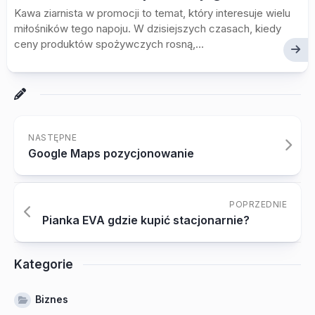
Kawa ziarnista w promocji to temat, który interesuje wielu
miłośników tego napoju. W dzisiejszych czasach, kiedy
ceny produktów spożywczych rosną,...
NASTĘPNE
Google Maps pozycjonowanie
POPRZEDNIE
Pianka EVA gdzie kupić stacjonarnie?
Kategorie
Biznes