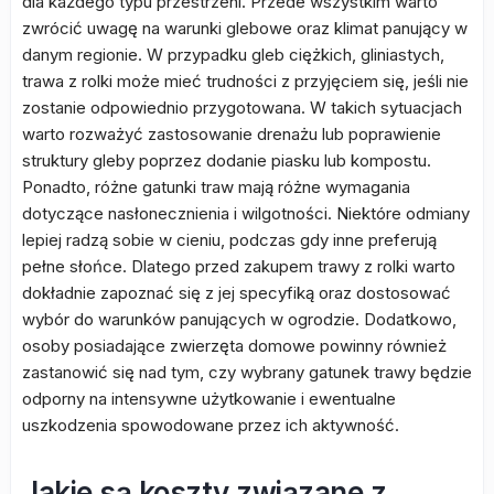
dla każdego typu przestrzeni. Przede wszystkim warto
zwrócić uwagę na warunki glebowe oraz klimat panujący w
danym regionie. W przypadku gleb ciężkich, gliniastych,
trawa z rolki może mieć trudności z przyjęciem się, jeśli nie
zostanie odpowiednio przygotowana. W takich sytuacjach
warto rozważyć zastosowanie drenażu lub poprawienie
struktury gleby poprzez dodanie piasku lub kompostu.
Ponadto, różne gatunki traw mają różne wymagania
dotyczące nasłonecznienia i wilgotności. Niektóre odmiany
lepiej radzą sobie w cieniu, podczas gdy inne preferują
pełne słońce. Dlatego przed zakupem trawy z rolki warto
dokładnie zapoznać się z jej specyfiką oraz dostosować
wybór do warunków panujących w ogrodzie. Dodatkowo,
osoby posiadające zwierzęta domowe powinny również
zastanowić się nad tym, czy wybrany gatunek trawy będzie
odporny na intensywne użytkowanie i ewentualne
uszkodzenia spowodowane przez ich aktywność.
Jakie są koszty związane z