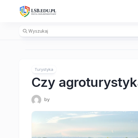
Skip
to
content
Turystyka
Czy agroturystyk
by