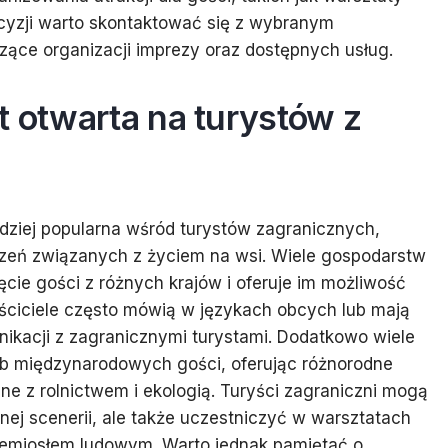
ecyzji warto skontaktować się z wybranym
ące organizacji imprezy oraz dostępnych usług.
t otwarta na turystów z
rdziej popularna wśród turystów zagranicznych,
zeń związanych z życiem na wsi. Wiele gospodarstw
ęcie gości z różnych krajów i oferuje im możliwość
łaściciele często mówią w językach obcych lub mają
kacji z zagranicznymi turystami. Dodatkowo wiele
eb międzynarodowych gości, oferując różnorodne
e z rolnictwem i ekologią. Turyści zagraniczni mogą
nej scenerii, ale także uczestniczyć w warsztatach
zemiosłem ludowym. Warto jednak pamiętać o