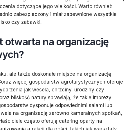
iczenia dotyczące jego wielkości. Warto również
iednio zabezpieczony i miał zapewnione wszystkie
wisko czy zabawki.
t otwarta na organizację
wych?
ku, ale także doskonałe miejsce na organizację
Coraz więcej gospodarstw agroturystycznych oferuje
darzenia jak wesela, chrzciny, urodziny czy
 oraz bliskość natury sprawiają, że takie imprezy
gospodarstw dysponuje odpowiednimi salami lub
zwala na organizację zarówno kameralnych spotkań,
aściciele często oferują catering oparty na
izowania atrakcji dla gości, takich jak warsztaty