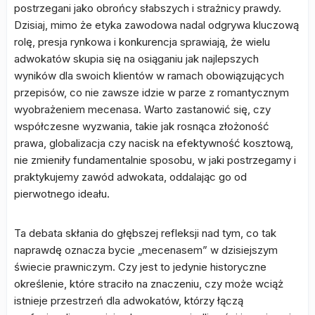
postrzegani jako obrońcy słabszych i strażnicy prawdy.
Dzisiaj, mimo że etyka zawodowa nadal odgrywa kluczową
rolę, presja rynkowa i konkurencja sprawiają, że wielu
adwokatów skupia się na osiąganiu jak najlepszych
wyników dla swoich klientów w ramach obowiązujących
przepisów, co nie zawsze idzie w parze z romantycznym
wyobrażeniem mecenasa. Warto zastanowić się, czy
współczesne wyzwania, takie jak rosnąca złożoność
prawa, globalizacja czy nacisk na efektywność kosztową,
nie zmieniły fundamentalnie sposobu, w jaki postrzegamy i
praktykujemy zawód adwokata, oddalając go od
pierwotnego ideału.
Ta debata skłania do głębszej refleksji nad tym, co tak
naprawdę oznacza bycie „mecenasem” w dzisiejszym
świecie prawniczym. Czy jest to jedynie historyczne
określenie, które straciło na znaczeniu, czy może wciąż
istnieje przestrzeń dla adwokatów, którzy łączą