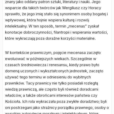
znany jako oddany patron sztuki, literatury i nauki. Jego
wsparcie dla takich twórców jak Wergiliusz czy Horacy
sprawiło, że jego imię stało się synonimem osoby bogatej i
wpływowej, która hojnie wspiera kulturę i rozwój
intelektualny. W ten sposób, termin „mecenas” zyskał
konotacje dobroczynności, filantropii i wspierania wartości,
które wykraczają poza doraźne korzyści materialne.
W kontekście prawniczym, pojęcie mecenasa zaczęło
ewoluować w późniejszych wiekach. Szczególnie w
czasach średniowiecza i renesansu, kiedy prawo było
domeną uczonych i wykształconych jednostek, zaczęto
używać tego terminu w odniesieniu do wybitnych
prawników. Tacy prawnicy nie tylko posiadali rozległą
wiedzę prawniczą, ale często byli również doradcami
władców, a także obrońcami interesów państwa czy
Kościoła. Ich rola wykraczała poza zwykłe doradztwo; byli
oni postrzegani jako strażnicy porządku prawnego, osoby o
wysokim autorytecie moralnym i intelektualnym, które