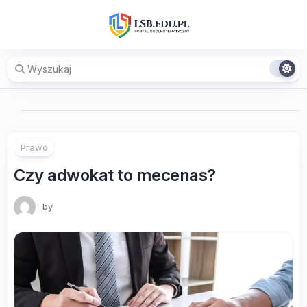
Skip
to
content
Prawo
Czy adwokat to mecenas?
by