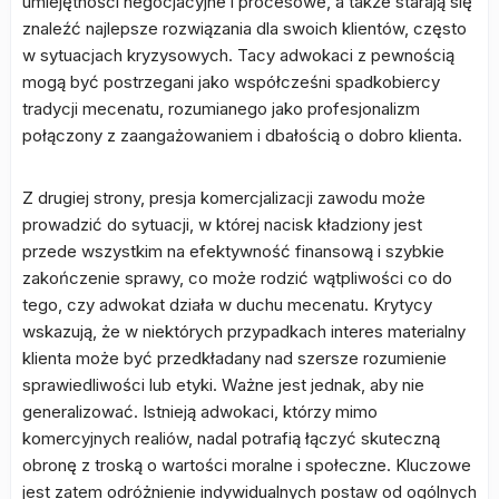
umiejętności negocjacyjne i procesowe, a także starają się
znaleźć najlepsze rozwiązania dla swoich klientów, często
w sytuacjach kryzysowych. Tacy adwokaci z pewnością
mogą być postrzegani jako współcześni spadkobiercy
tradycji mecenatu, rozumianego jako profesjonalizm
połączony z zaangażowaniem i dbałością o dobro klienta.
Z drugiej strony, presja komercjalizacji zawodu może
prowadzić do sytuacji, w której nacisk kładziony jest
przede wszystkim na efektywność finansową i szybkie
zakończenie sprawy, co może rodzić wątpliwości co do
tego, czy adwokat działa w duchu mecenatu. Krytycy
wskazują, że w niektórych przypadkach interes materialny
klienta może być przedkładany nad szersze rozumienie
sprawiedliwości lub etyki. Ważne jest jednak, aby nie
generalizować. Istnieją adwokaci, którzy mimo
komercyjnych realiów, nadal potrafią łączyć skuteczną
obronę z troską o wartości moralne i społeczne. Kluczowe
jest zatem odróżnienie indywidualnych postaw od ogólnych