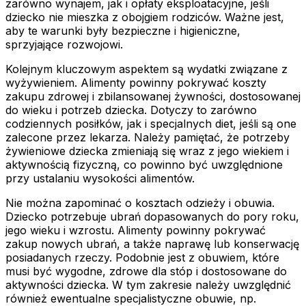
zarówno wynajem, jak i opłaty eksploatacyjne, jeśli
dziecko nie mieszka z obojgiem rodziców. Ważne jest,
aby te warunki były bezpieczne i higieniczne,
sprzyjające rozwojowi.
Kolejnym kluczowym aspektem są wydatki związane z
wyżywieniem. Alimenty powinny pokrywać koszty
zakupu zdrowej i zbilansowanej żywności, dostosowanej
do wieku i potrzeb dziecka. Dotyczy to zarówno
codziennych posiłków, jak i specjalnych diet, jeśli są one
zalecone przez lekarza. Należy pamiętać, że potrzeby
żywieniowe dziecka zmieniają się wraz z jego wiekiem i
aktywnością fizyczną, co powinno być uwzględnione
przy ustalaniu wysokości alimentów.
Nie można zapominać o kosztach odzieży i obuwia.
Dziecko potrzebuje ubrań dopasowanych do pory roku,
jego wieku i wzrostu. Alimenty powinny pokrywać
zakup nowych ubrań, a także naprawę lub konserwację
posiadanych rzeczy. Podobnie jest z obuwiem, które
musi być wygodne, zdrowe dla stóp i dostosowane do
aktywności dziecka. W tym zakresie należy uwzględnić
również ewentualne specjalistyczne obuwie, np.