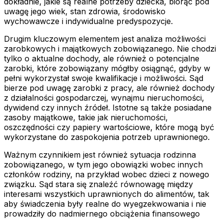
dokładnie, jakie są realne potrzeby dziecka, biorąc pod
uwagę jego wiek, stan zdrowia, środowisko
wychowawcze i indywidualne predyspozycje.
Drugim kluczowym elementem jest analiza możliwości
zarobkowych i majątkowych zobowiązanego. Nie chodzi
tylko o aktualne dochody, ale również o potencjalne
zarobki, które zobowiązany mógłby osiągnąć, gdyby w
pełni wykorzystał swoje kwalifikacje i możliwości. Sąd
bierze pod uwagę zarobki z pracy, ale również dochody
z działalności gospodarczej, wynajmu nieruchomości,
dywidend czy innych źródeł. Istotne są także posiadane
zasoby majątkowe, takie jak nieruchomości,
oszczędności czy papiery wartościowe, które mogą być
wykorzystane do zaspokojenia potrzeb uprawnionego.
Ważnym czynnikiem jest również sytuacja rodzinna
zobowiązanego, w tym jego obowiązki wobec innych
członków rodziny, na przykład wobec dzieci z nowego
związku. Sąd stara się znaleźć równowagę między
interesami wszystkich uprawnionych do alimentów, tak
aby świadczenia były realne do wyegzekwowania i nie
prowadziły do nadmiernego obciążenia finansowego