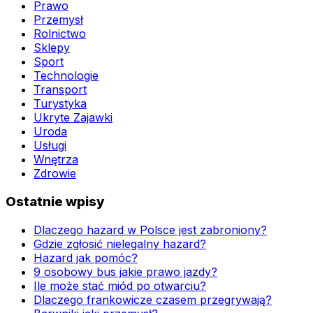
Prawo
Przemysł
Rolnictwo
Sklepy
Sport
Technologie
Transport
Turystyka
Ukryte Zajawki
Uroda
Usługi
Wnętrza
Zdrowie
Ostatnie wpisy
Dlaczego hazard w Polsce jest zabroniony?
Gdzie zgłosić nielegalny hazard?
Hazard jak pomóc?
9 osobowy bus jakie prawo jazdy?
Ile może stać miód po otwarciu?
Dlaczego frankowicze czasem przegrywają?