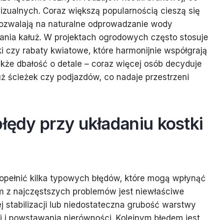
zualnych. Coraz większą popularnością cieszą się
pozwalają na naturalne odprowadzanie wody
ania kałuż. W projektach ogrodowych często stosuje
iki czy rabaty kwiatowe, które harmonijnie współgrają
kże dbałość o detale – coraz więcej osób decyduje
ż ścieżek czy podjazdów, co nadaje przestrzeni
błędy przy układaniu kostki
popełnić kilka typowych błędów, które mogą wpłynąć
ym z najczęstszych problemów jest niewłaściwe
 stabilizacji lub niedostateczna grubość warstwy
i i powstawania nierówności. Kolejnym błędem jest