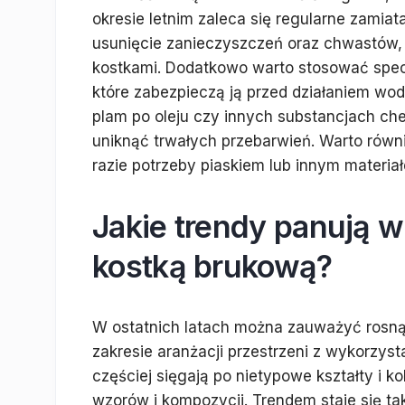
okresie letnim zaleca się regularne zamia
usunięcie zanieczyszczeń oraz chwastów, 
kostkami. Dodatkowo warto stosować specj
które zabezpieczą ją przed działaniem wo
plam po oleju czy innych substancjach ch
uniknąć trwałych przebarwień. Warto równi
razie potrzeby piaskiem lub innym materia
Jakie trendy panują w 
kostką brukową?
W ostatnich latach można zauważyć rosn
zakresie aranżacji przestrzeni z wykorzyst
częściej sięgają po nietypowe kształty i k
wzorów i kompozycji. Trendem staje się ta