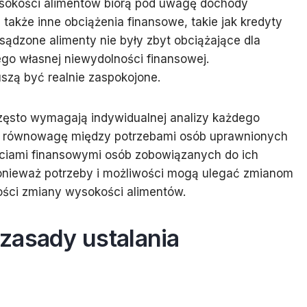
sokości alimentów biorą pod uwagę dochody
 także inne obciążenia finansowe, takie jak kredyty
sądzone alimenty nie były zbyt obciążające dla
go własnej niewydolności finansowej.
zą być realnie zaspokojone.
często wymagają indywidualnej analizy każdego
eźć równowagę między potrzebami osób uprawnionych
ciami finansowymi osób zobowiązanych do ich
ponieważ potrzeby i możliwości mogą ulegać zmianom
ości zmiany wysokości alimentów.
zasady ustalania