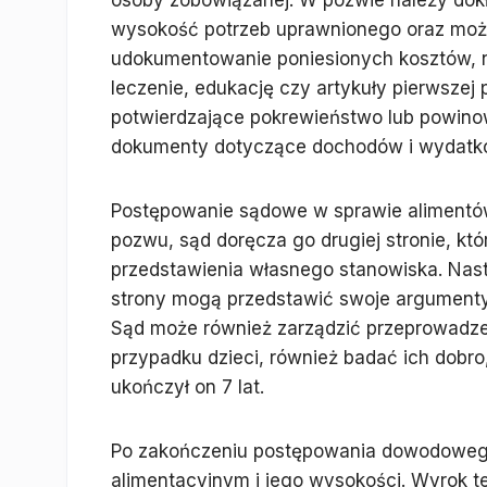
osoby zobowiązanej. W pozwie należy dokł
wysokość potrzeb uprawnionego oraz możl
udokumentowanie poniesionych kosztów, n
leczenie, edukację czy artykuły pierwsze
potwierdzające pokrewieństwo lub powinow
dokumenty dotyczące dochodów i wydatkó
Postępowanie sądowe w sprawie alimentów
pozwu, sąd doręcza go drugiej stronie, kt
przedstawienia własnego stanowiska. Nast
strony mogą przedstawić swoje argumenty, 
Sąd może również zarządzić przeprowadze
przypadku dzieci, również badać ich dobro,
ukończył on 7 lat.
Po zakończeniu postępowania dowodowego
alimentacyjnym i jego wysokości. Wyrok t