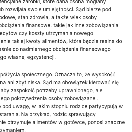
otencjalne zarobki, które dana osoba mogłaby
b rozwijała swoje umiejętności. Sąd bierze pod
dowe, stan zdrowia, a także wiek osoby
obciążenia finansowe, takie jak inne zobowiązania
kredytów czy koszty utrzymania nowego
nie takiej kwoty alimentów, która będzie realna do
śnie do nadmiernego obciążenia finansowego
go własnej egzystencji.
półżycia społecznego. Oznacza to, że wysokość
a ani zbyt niska. Sąd ma obowiązek kierować się
k aby zaspokoić potrzeby uprawnionego, ale
nego pokrzywdzenia osoby zobowiązanej.
e pod uwagę, w jakim stopniu rodzice partycypują w
starania. Na przykład, rodzic sprawujący
 nie otrzymuje alimentów w gotówce, ponosi znaczne
rzymaniem.