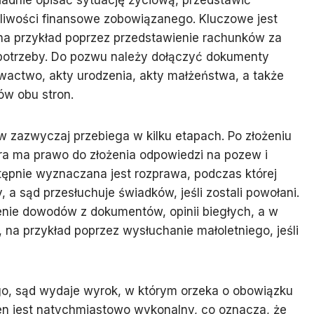
adnie opisać sytuację życiową, przedstawić
iwości finansowe zobowiązanego. Kluczowe jest
a przykład poprzez przedstawienie rachunków za
j potrzeby. Do pozwu należy dołączyć dokumenty
actwo, akty urodzenia, akty małżeństwa, a także
w obu stron.
 zazwyczaj przebiega w kilku etapach. Po złożeniu
óra ma prawo do złożenia odpowiedzi na pozew i
ępnie wyznaczana jest rozprawa, podczas której
a sąd przesłuchuje świadków, jeśli zostali powołani.
nie dowodów z dokumentów, opinii biegłych, a w
 na przykład poprzez wysłuchanie małoletniego, jeśli
, sąd wydaje wyrok, w którym orzeka o obowiązku
en jest natychmiastowo wykonalny, co oznacza, że