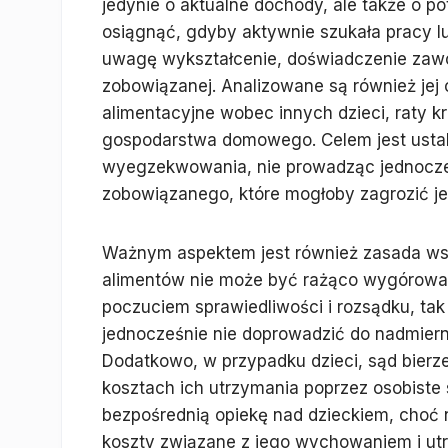
jedynie o aktualne dochody, ale także o p
osiągnąć, gdyby aktywnie szukała pracy lu
uwagę wykształcenie, doświadczenie zawo
zobowiązanej. Analizowane są również jej 
alimentacyjne wobec innych dzieci, raty 
gospodarstwa domowego. Celem jest ustale
wyegzekwowania, nie prowadząc jednocze
zobowiązanego, które mogłoby zagrozić je
Ważnym aspektem jest również zasada ws
alimentów nie może być rażąco wygórowan
poczuciem sprawiedliwości i rozsądku, ta
jednocześnie nie doprowadzić do nadmier
Dodatkowo, w przypadku dzieci, sąd bierz
kosztach ich utrzymania poprzez osobiste 
bezpośrednią opiekę nad dzieckiem, choć
koszty związane z jego wychowaniem i ut