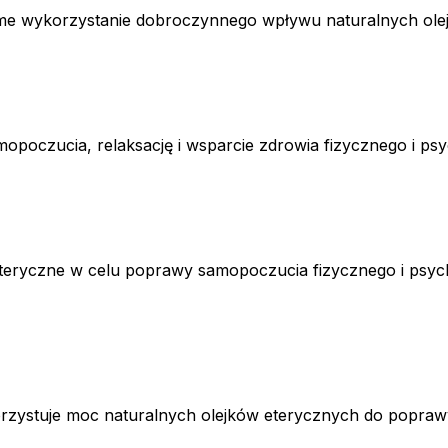
me wykorzystanie dobroczynnego wpływu naturalnych olejkó
oczucia, relaksację i wsparcie zdrowia fizycznego i psychi
i eteryczne w celu poprawy samopoczucia fizycznego i ps
korzystuje moc naturalnych olejków eterycznych do popra