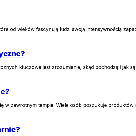
 które od wieków fascynują ludzi swoją intensywnością zap
ryczne?
nych kluczowe jest zrozumienie, skąd pochodzą i jak są p
ne?
ię w zawrotnym tempie. Wiele osób poszukuje produktów na
arnie?