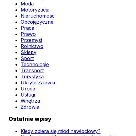
Moda
Motoryzacja
Nieruchomości
Obcojęzyczne
Praca
Prawo
Przemysł
Rolnictwo
Sklepy
Sport
Technologie
Transport
Turystyka
Ukryte Zajawki
Uroda
Usługi
Wnętrza
Zdrowie
Ostatnie wpisy
Kiedy zbiera się miód nawłociowy?