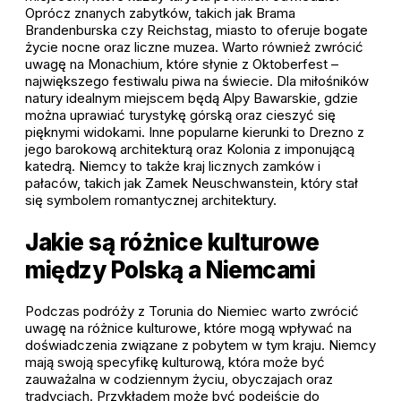
Oprócz znanych zabytków, takich jak Brama
Brandenburska czy Reichstag, miasto to oferuje bogate
życie nocne oraz liczne muzea. Warto również zwrócić
uwagę na Monachium, które słynie z Oktoberfest –
największego festiwalu piwa na świecie. Dla miłośników
natury idealnym miejscem będą Alpy Bawarskie, gdzie
można uprawiać turystykę górską oraz cieszyć się
pięknymi widokami. Inne popularne kierunki to Drezno z
jego barokową architekturą oraz Kolonia z imponującą
katedrą. Niemcy to także kraj licznych zamków i
pałaców, takich jak Zamek Neuschwanstein, który stał
się symbolem romantycznej architektury.
Jakie są różnice kulturowe
między Polską a Niemcami
Podczas podróży z Torunia do Niemiec warto zwrócić
uwagę na różnice kulturowe, które mogą wpływać na
doświadczenia związane z pobytem w tym kraju. Niemcy
mają swoją specyfikę kulturową, która może być
zauważalna w codziennym życiu, obyczajach oraz
tradycjach. Przykładem może być podejście do