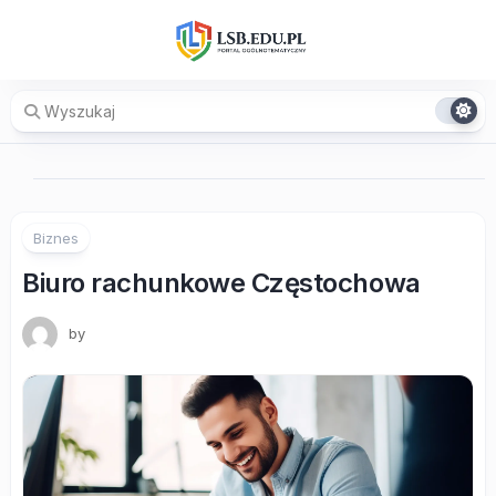
Skip
to
content
Biznes
Biuro rachunkowe Częstochowa
by