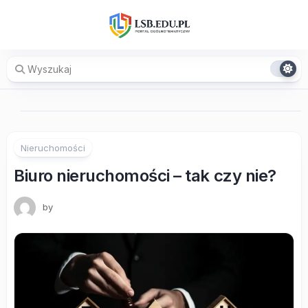
Skip
to
content
Nieruchomości
Biuro nieruchomości – tak czy nie?
by